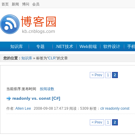
首页
新闻
博问
会员
知识库
专题
.NET技术
Web前端
软件设计
手
您的位置：
知识库
» 标签为“
CLR
”的文章
< Prev
1
2
当前排序:发布时间
按阅读数
readonly vs. const [C#]
作者:
Allen Lee
2008-09-08 17:47:19 阅读：5309 标签：
clr
readonly
const
< Prev
1
2