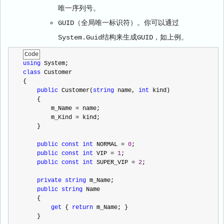
唯一序列号。
GUID（全局唯一标识符）。你可以通过
System.Guid结构来生成GUID，如上例。
Code
using
 System;
class
 Customer
{
public
 Customer(
string
 name, 
int
 kind)
    {
        m_Name 
=
 name;
        m_Kind 
=
 kind;
    }
public
const
int
 NORMAL 
=
0
;
public
const
int
 VIP 
=
1
;
public
const
int
 SUPER_VIP 
=
2
;
private
string
 m_Name;
public
string
 Name
    {
get
 { 
return
 m_Name; }
    }