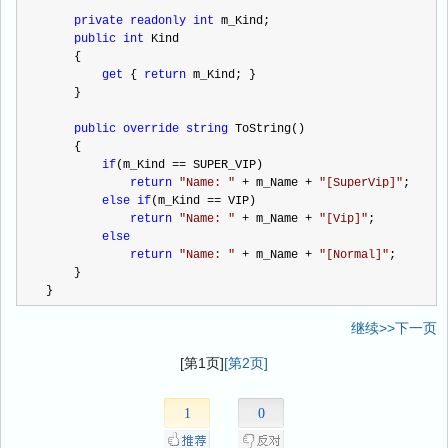
private
readonly
int
 m_Kind;
public
int
 Kind
    {
get
 { 
return
 m_Kind; }
    }
public
override
string
 ToString()
    {
if
(m_Kind 
==
 SUPER_VIP)
return
"
Name: 
"
+
 m_Name 
+
"
[SuperVip]
"
;
else
if
(m_Kind 
==
 VIP)
return
"
Name: 
"
+
 m_Name 
+
"
[Vip]
"
;
else
return
"
Name: 
"
+
 m_Name 
+
"
[Normal]
"
;
    }
}
继续>>下一页
[第1页]
[第2页]
1
0