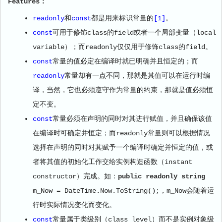
Features：
readonly
和
const
都是用来标识常量的
[1]
。
const
可用于修饰class的field或者一个局部变量（local
variable）；而readonly仅仅用于修饰class的field。
const
常量的值必定在编译时就已明确并且恒定的；而
readonly
常量却有一点不同，那就是其值可以在运行时编
译，当然，它也必须遵守作为常量的约束，那就是值必须恒
定不变。
const
常量必须在声明的同时对其进行赋值，并且确保该值
在编译时可确定并恒定；而readonly常量则可以根据情况
选择在声明的同时对其赋予一个编译时确定并恒定的值，或
者将其值的初始化工作交给实例构造函数（instant
constructor）完成。如：
public readonly string
m_Now = DateTime.Now.ToString();，m_Now会随着运
行时实际情况变化而变化。
const
常量属于类级别（class level）而不是实例对象级