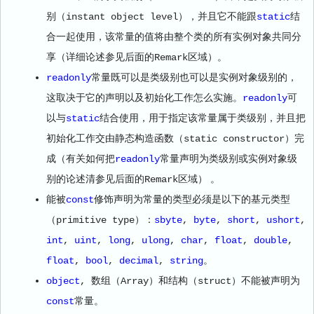
别（instant object level），并且它不能跟
static
结
合一起使用，该常量的值将由整个类的所有实例对象共同分
享（详细论述参见后面的Remark区域）。
readonly
常量既可以是类级别也可以是实例对象级别的，
这取决于它的声明以及初始化工作怎么实施。
readonly
可
以与
static
结合使用，用于指定该常量属于类级别，并且把
初始化工作交由静态构造函数（static constructor）完
成（有关如何把
readonly
常量声明为类级别或实例对象级
。
别的论述清参见后面的Remark区域）
能被
const
修饰声明为常量的类型必须是以下的基元类型
（primitive type）：
sbyte
,
byte
,
short
,
ushort
,
int
,
uint
,
long
,
ulong
,
char
,
float
,
double
,
float
,
bool
,
decimal
,
string
。
object
, 数组（Array）和结构（struct）不能被声明为
const
常量。