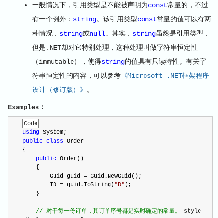
一般情况下，引用类型是不能被声明为
const
常量的，不过
有一个例外：
string
。该引用类型
const
常量的值可以有两
种情况，
string
或
null
。其实，
string
虽然是引用类型，
但是.NET却对它特别处理，这种处理叫做字符串恒定性
（immutable），使得
string
的值具有只读特性。有关字
符串恒定性的内容，可以参考
《Microsoft .NET框架程序
设计（修订版）》
。
Examples：
Code
using
 System;
public
class
 Order
{
public
 Order()
    {
        Guid guid 
=
 Guid.NewGuid();
        ID 
=
 guid.ToString(
"
D
"
);
    }
//
 对于每一份订单，其订单序号都是实时确定的常量。
 style