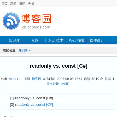
首页
新闻
博问
会员
知识库
专题
.NET技术
Web前端
软件设计
手机开发
软件工程
程序人生
项目管理
数据库
您的位置：
知识库
»
最新文章
readonly vs. const [C#]
作者:
Allen Lee
来源:
博客园
发布时间: 2008-09-08 17:47 阅读: 5310 次 推荐: 1
原文链接
[收藏]
[1] readonly vs. const [C#]
[2]
readonly vs. const [C#]