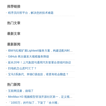
推荐链接
程序员问答平台，解决您的技术难题
热门文章
最新文章
最新新闻
IBM与红帽扩展Lightwell服务方案，构建适配AI时代开源生态的可信基础设施
GitHub 再次爆发大规模服务降级
延长20年！上汽集团与通用汽车签署合资续约协议
扫地机怎么惹FCC了？
宝马3系换代、奔驰C级改款，谁更有机会翻盘？
热门新闻
互联网流量，崩塌了
MiniMax H3 视频模型登顶开源社区第一，定义视频模型领域“斩杀线”
「1000万」的竹知了，下架了「余大嘴」