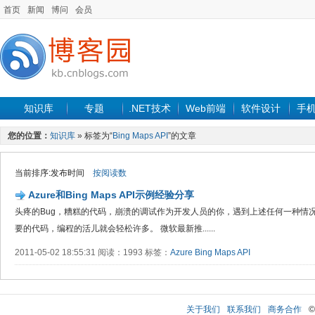
首页
新闻
博问
会员
知识库
专题
.NET技术
Web前端
软件设计
手
您的位置：
知识库
» 标签为“
Bing Maps API
”的文章
当前排序:发布时间
按阅读数
Azure和Bing Maps API示例经验分享
头疼的Bug，糟糕的代码，崩溃的调试作为开发人员的你，遇到上述任何一种情
要的代码，编程的活儿就会轻松许多。 微软最新推......
2011-05-02 18:55:31 阅读：1993 标签：
Azure
Bing Maps API
关于我们
联系我们
商务合作
©