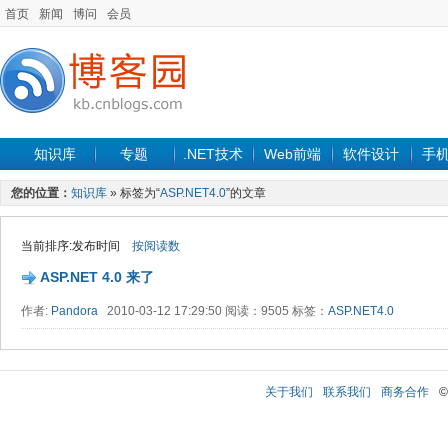
首页
新闻
博问
会员
知识库
专题
.NET技术
Web前端
软件设计
手
您的位置：
知识库
» 标签为“
ASP.NET4.0
”的文章
当前排序:发布时间
按阅读数
ASP.NET 4.0 来了
作者:
Pandora
2010-03-12 17:29:50 阅读：9505 标签：
ASP.NET4.0
关于我们
联系我们
商务合作
©