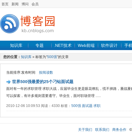
首页
新闻
博问
会员
知识库
专题
.NET技术
Web前端
软件设计
手
您的位置：
知识库
» 标签为“
500强
”的文章
当前排序:发布时间
按阅读数
世界500强最爱的25个刁钻面试题
面对有一年的求职管理 求职大战，应届毕业生更是眼花缭乱，慌不择路，屡战屡
可以探索，有许多规则需要遵守。毕业生，面对职场管理 ......
2010-12-06 10:09:53 阅读：4330 标签：
500强
面试题
求职
关于我们
联系我们
商务合作
©