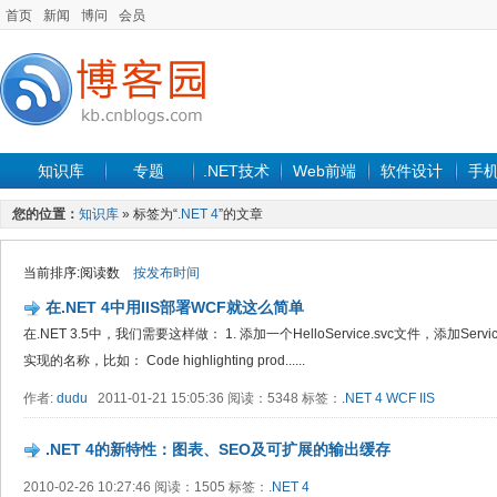
首页
新闻
博问
会员
知识库
专题
.NET技术
Web前端
软件设计
手
您的位置：
知识库
» 标签为“
.NET 4
”的文章
当前排序:阅读数
按发布时间
在.NET 4中用IIS部署WCF就这么简单
在.NET 3.5中，我们需要这样做： 1. 添加一个HelloService.svc文件，添加Serv
实现的名称，比如： Code highlighting prod......
作者:
dudu
2011-01-21 15:05:36 阅读：5348 标签：
.NET 4
WCF
IIS
.NET 4的新特性：图表、SEO及可扩展的输出缓存
2010-02-26 10:27:46 阅读：1505 标签：
.NET 4