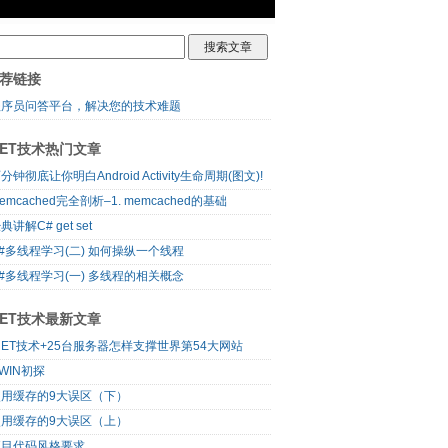
荐链接
程序员问答平台，解决您的技术难题
NET技术热门文章
分钟彻底让你明白Android Activity生命周期(图文)!
emcached完全剖析–1. memcached的基础
典讲解C# get set
#多线程学习(二) 如何操纵一个线程
#多线程学习(一) 多线程的相关概念
NET技术最新文章
NET技术+25台服务器怎样支撑世界第54大网站
WIN初探
使用缓存的9大误区（下）
使用缓存的9大误区（上）
项目代码风格要求