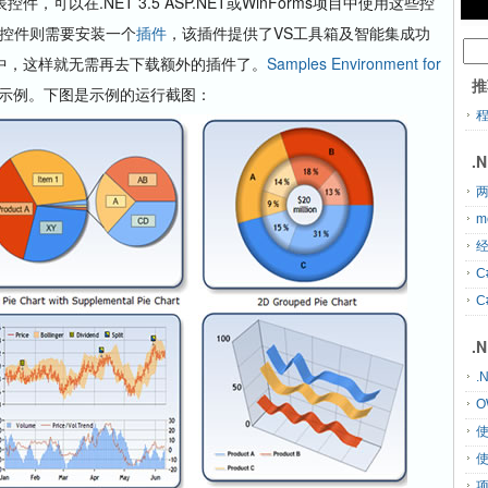
控件，可以在.NET 3.5 ASP.NET或WinForms项目中使用这些控
使用这些控件则需要安装一个
插件
，该插件提供了VS工具箱及智能集成功
.0中，这样就无需再去下载额外的插件了。
Samples Environment for
推
示例。下图是示例的运行截图：
.
两
m
经
C
C
.
.
O