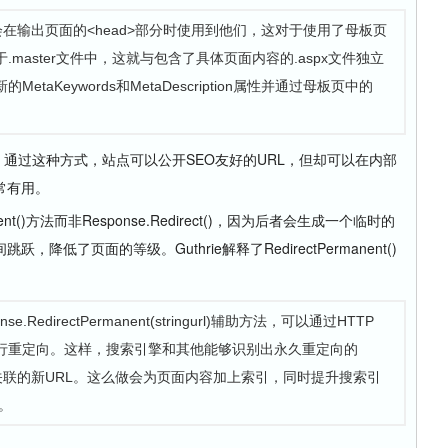
端控件会在输出页面的<head>部分时使用到他们，这对于使用了母板页
.master文件中，这就与包含了具体页面内容的.aspx文件独立
etaKeywords和MetaDescription属性并通过母板页中的
内部的。通过这种方式，站点可以公开SEO友好的URL，但却可以在内部
常有用。
anent()方法而非Response.Redirect()，因为后者会生成一个临时的
低了页面的等级。Guthrie解释了RedirectPermanent()
e.RedirectPermanent(stringurl)辅助方法，可以通过HTTP
y）响应进行重定向。这样，搜索引擎和其他能够识别出永久重定向的
内容关联的新URL。这么做会为页面内容加上索引，同时提升搜索引
值。