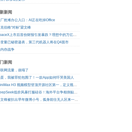
新新闻
厂抢滩办公入口：AI正在吃掉Office
克伯格“对标”梁文峰
SpaceX上市后首份财报引发暴跌？理想中的万亿营收太空AI公司，正在靠地面AI云挣钱
自变量已秘密递表，第三代机器人将在Q4面市
新内存战争
门新闻
互联网流量，崩塌了
完蛋，我被罪犯包围了！一款App如何吓哭美国人
MiniMax H3 视频模型登顶开源社区第一，定义视频模型领域“斩杀线”
DeepSeek低价风暴打服硅谷！海外平台争相倒贴V4 Flash
梁文锋被扒出早年微博小号，孤身前往无人区来一场相当 deep 的 seek 旅行