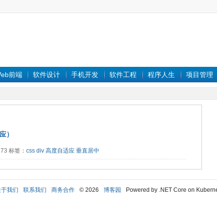
eb前端
软件设计
手机开发
软件工程
程序人生
项目管理
适应）
3773 标签：
css
div
高度自适应
垂直居中
关于我们
联系我们
商务合作
© 2026
博客园
Powered by .NET Core on Kubern