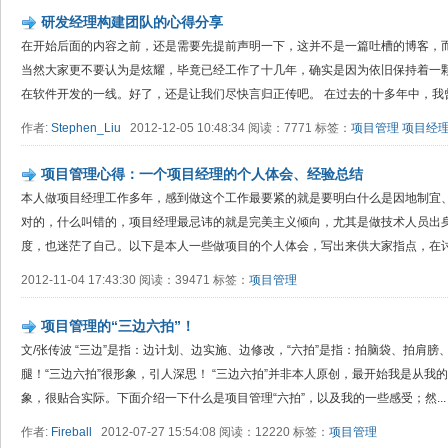
研发经理构建团队的心得分享
在开始后面的内容之前，还是需要先提前声明一下，这并不是一篇吐槽的博客，
当然大家更不要认为是炫耀，毕竟已经工作了十几年，确实是因为依旧保持着一
在软件开发的一线。好了，还是让我们尽快言归正传吧。 在过去的十多年中，我曾就
作者:
Stephen_Liu
2012-12-05 10:48:34 阅读：7771 标签：
项目管理
项目经
项目管理心得：一个项目经理的个人体会、经验总结
本人做项目经理工作多年，感到做这个工作最要紧的就是要明白什么是因地制宜
对的，什么叫错的，项目经理最忌讳的就是完美主义倾向，尤其是做技术人员出
度，也迷茫了自己。以下是本人一些做项目的个人体会，写出来供大家指点，在讨论
2012-11-04 17:43:30 阅读：39471 标签：
项目管理
项目管理的“三边六拍”！
文/张传波 “三边”是指：边计划、边实施、边修改，“六拍”是指：拍脑袋、拍肩
腿！“三边六拍”很形象，引人深思！ “三边六拍”并非本人原创，最开始我是从
象，很贴合实际。下面介绍一下什么是项目管理“六拍”，以及我的一些感受；然...
作者:
Fireball
2012-07-27 15:54:08 阅读：12220 标签：
项目管理