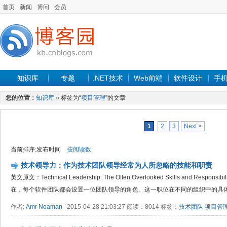
首页
新闻
博问
会员
知识库
专题
.NET技术
Web前端
软件设计
手
您的位置：
知识库
» 标签为“
项目管理
”的文章
1
2
3
Next >
当前排序:发布时间
按阅读数
技术领导力：作为技术团队领导经常为人所忽略的技能和职责
英文原文：Technical Leadership: The Often Overlooked Skills and Responsib
在，每个软件团队都会设置一位团队领导的角色。这一职位在不同的组织中的具体名
作者:
Amr Noaman
2015-04-28 21:03:27 阅读：8014 标签：
技术团队
项目管