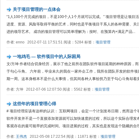
关于项目管理的一点体会
“1人100个月完成的项目，不是100个人1个月就可以完成。” 项目管理是让项
进度、资源、风险等取得平衡的艺术，同时也是平衡项目干系人的各种需要、关
进的领导艺术。 成功的项目管理可以简单理解为：按时、在预算内+满足产品...
作者: enno 2012-07-11 17:51:51 阅读：5284 标签：
项目管理
一地鸡毛 — 软件项目中的人际困局
文/方坤 作者结合切身经历，展示了他之前所在团队软件项目延期的种种原因，
于勾心斗角。 六年前，毕业未久的我在一家外企工作，我所在团队开发的软件项
期一周。这本身根本不是什么大事情，但其间各种人事纷扰乃至于勾心斗角却着实令
作者: 方坤 2012-07-06 12:07:50 阅读：5562 标签：
项目管理
这些年的项目管理心得
# 项目经理应该有这样的认识： 互联网项目，会定一个计划发布日期，然而这
软件开发并不是一个直接添加资源就可以加快速度的过程，所以这个实际合理发
客观存在的最可能早的完成时间。项目进展的过程，其实也是发现这个隐藏的合理发
作者:
王伟杰
2012-05-08 17:22:54 阅读：11871 标签：
项目管理