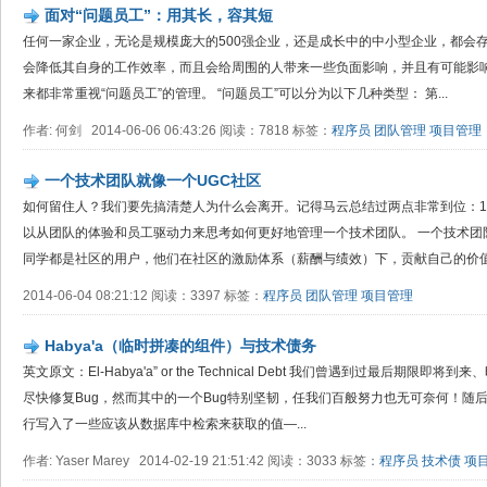
面对“问题员工”：用其长，容其短
任何一家企业，无论是规模庞大的500强企业，还是成长中的中小型企业，都会存在
会降低其自身的工作效率，而且会给周围的人带来一些负面影响，并且有可能影
来都非常重视“问题员工”的管理。 “问题员工”可以分为以下几种类型： 第...
作者: 何剑 2014-06-06 06:43:26 阅读：7818 标签：
程序员
团队管理
项目管理
一个技术团队就像一个UGC社区
如何留住人？我们要先搞清楚人为什么会离开。记得马云总结过两点非常到位：1. 
以从团队的体验和员工驱动力来思考如何更好地管理一个技术团队。 一个技术团
同学都是社区的用户，他们在社区的激励体系（薪酬与绩效）下，贡献自己的价值（
2014-06-04 08:21:12 阅读：3397 标签：
程序员
团队管理
项目管理
Habya'a（临时拼凑的组件）与技术债务
英文原文：El-Habya'a” or the Technical Debt 我们曾遇到过最后期
尽快修复Bug，然而其中的一个Bug特别坚韧，任我们百般努力也无可奈何！随
行写入了一些应该从数据库中检索来获取的值—...
作者: Yaser Marey 2014-02-19 21:51:42 阅读：3033 标签：
程序员
技术债
项