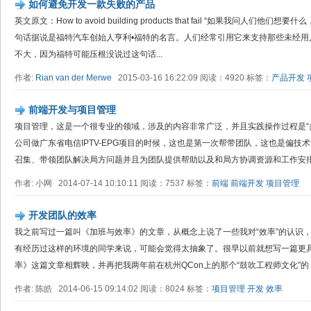
如何避免开发一款失败的产品
英文原文：How to avoid building products that fail “如果我问人
句话据说是福特汽车创始人亨利•福特的名言。人们经常引用它来支持那些未经用
不大，因为福特可能压根没说过这句话...
作者:
Rian van der Merwe
2015-03-16 16:22:09 阅读：4920 标签：
产品开发
前端开发与项目管理
项目管理，这是一个很专业的领域，涉及的内容非常广泛，并且实践操作过程是“
公司做广东省电信IPTV-EPG项目的时候，这也是第一次帮带团队，这也是偏
召集、带领团队解决局方问题并且为团队提供帮助以及和局方协调资源和工作安排。
作者: 小网 2014-07-14 10:10:11 阅读：7537 标签：
前端
前端开发
项目管理
开发团队的效率
我之前写过一篇叫《加班与效率》的文章，从概念上说了一些我对“效率”的认识
有经历过这样的环境的同学来说，可能会觉得太抽象了。很早以前就想写一篇更
率》这篇文章相辉映，并再把我两年前在杭州QCon上的那个“鼓吹工程师文化”的《建
作者: 陈皓 2014-06-15 09:14:02 阅读：8024 标签：
项目管理
开发
效率