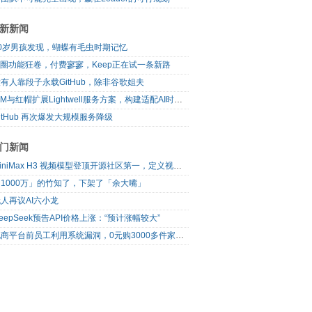
新新闻
10岁男孩发现，蝴蝶有毛虫时期记忆
I圈功能狂卷，付费寥寥，Keep正在试一条新路
有人靠段子永载GitHub，除非谷歌姐夫
IBM与红帽扩展Lightwell服务方案，构建适配AI时代开源生态的可信基础设施
itHub 再次爆发大规模服务降级
门新闻
MiniMax H3 视频模型登顶开源社区第一，定义视频模型领域“斩杀线”
1000万」的竹知了，下架了「余大嘴」
人再议AI六小龙
eepSeek预告API价格上涨：“预计涨幅较大”
电商平台前员工利用系统漏洞，0元购3000多件家电！