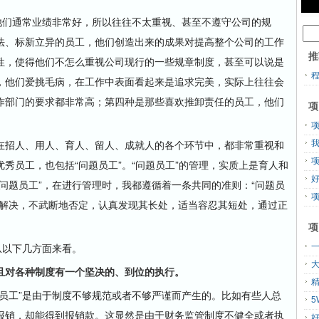
们通常业绩非常好，所以往往不太重视、甚至不遵守公司的规
法、标新立异的员工，他们创造出来的成果对提高整个公司的工作
推
性，使得他们不怎么重视公司现行的一些规章制度，甚至可以说是
，他们爱挑毛病，在工作中表面看起来是追求完美，实际上往往会
作部门的要求都非常高；第四种是那些喜欢推卸责任的员工，他们
项
招人、用人、育人、留人、成就人的各个环节中，都非常重视和
秀员工，也包括“问题员工”。“问题员工”的管理，实质上是育人和
问题员工”，在进行管理时，我都遵循着一条共同的准则：“问题员
项
来解决，不武断地否定，认真发现其长处，适当容忍其短处，通过正
项
以下几方面来看。
对各种制度有一个坚决的、到位的执行。
工”是由于制度不够规范或者不够严谨而产生的。比如有些人总
报销，却能得到报销款。这显然是由于财务监管制度不健全或者执
好