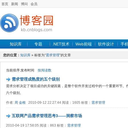
首页
新闻
博问
会员
知识库
专题
.NET技术
Web前端
软件设计
手
您的位置：
知识库
» 标签为“
需求管理
”的文章
当前排序:发布时间
按阅读数
需求管理成熟度的五个级别
需求分析决定了项目成功的关键因素，是整个软件开发过程中的一个重要环节。
六个级别。
作者:
周 金根
2010-09-12 22:27:44 阅读：1605 标签：
需求管理
互联网产品需求管理思考3——洞察市场
2010-04-19 17:58:05 阅读：863 标签：
需求管理