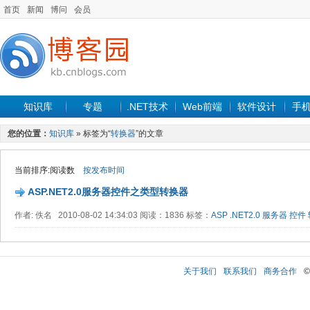
首页
新闻
博问
会员
知识库
专题
.NET技术
Web前端
软件设计
手
您的位置：
知识库
» 标签为“
转换器
”的文章
当前排序:阅读数
按发布时间
ASP.NET2.0服务器控件之类型转换器
作者: 佚名 2010-08-02 14:34:03 阅读：1836 标签：
ASP
.NET2.0
服务器
控件
关于我们
联系我们
商务合作
©