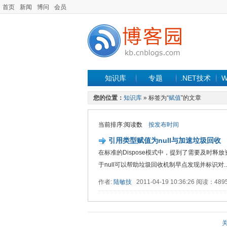
首页
新闻
博问
会员
知识库
专题
.NET技术
W
您的位置：
知识库
» 标签为“
赋值
”的文章
当前排序:阅读数
按发布时间
引用类型赋值为null与加速垃圾回收
在标准的Dispose模式中，提到了需要及时释
于null可以帮助垃圾回收机制早点发现并标识对....
作者:
陆敏技
2011-04-19 10:36:26 阅读：48