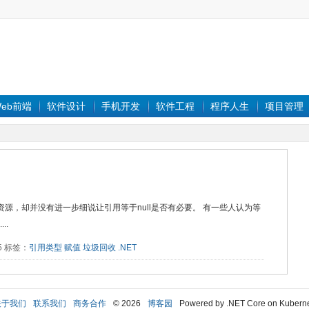
eb前端
软件设计
手机开发
软件工程
程序人生
项目管理
放资源，却并没有进一步细说让引用等于null是否有必要。 有一些人认为等
..
95 标签：
引用类型
赋值
垃圾回收
.NET
关于我们
联系我们
商务合作
© 2026
博客园
Powered by .NET Core on Kubern