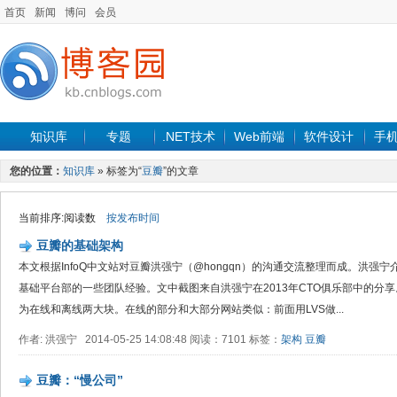
首页
新闻
博问
会员
知识库
专题
.NET技术
Web前端
软件设计
手
您的位置：
知识库
» 标签为“
豆瓣
”的文章
当前排序:阅读数
按发布时间
豆瓣的基础架构
本文根据InfoQ中文站对豆瓣洪强宁（@hongqn）的沟通交流整理而成。洪强
基础平台部的一些团队经验。文中截图来自洪强宁在2013年CTO俱乐部中的分享
为在线和离线两大块。在线的部分和大部分网站类似：前面用LVS做...
作者: 洪强宁 2014-05-25 14:08:48 阅读：7101 标签：
架构
豆瓣
豆瓣：“慢公司”