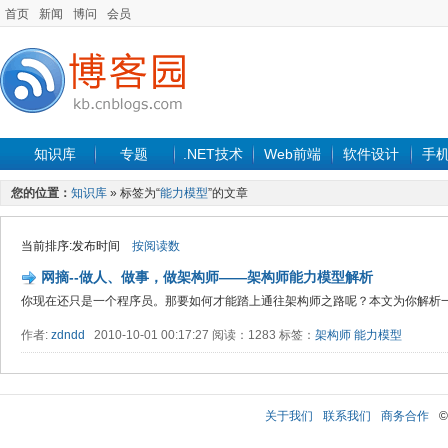
首页
新闻
博问
会员
知识库
专题
.NET技术
Web前端
软件设计
手
您的位置：
知识库
» 标签为“
能力模型
”的文章
当前排序:发布时间
按阅读数
网摘--做人、做事，做架构师——架构师能力模型解析
你现在还只是一个程序员。那要如何才能踏上通往架构师之路呢？本文为你解析
作者:
zdndd
2010-10-01 00:17:27 阅读：1283 标签：
架构师
能力模型
关于我们
联系我们
商务合作
©