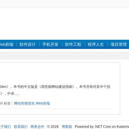
eb前端
软件设计
手机开发
软件工程
程序人生
项目管理
 Web Sites》。本书的中文版是《高性能网站建设指南》。本书另有对其中个别
，中译......
456 标签：
网站性能优化
Web前端
关于我们
联系我们
商务合作
© 2026
博客园
Powered by .NET Core on Kubern