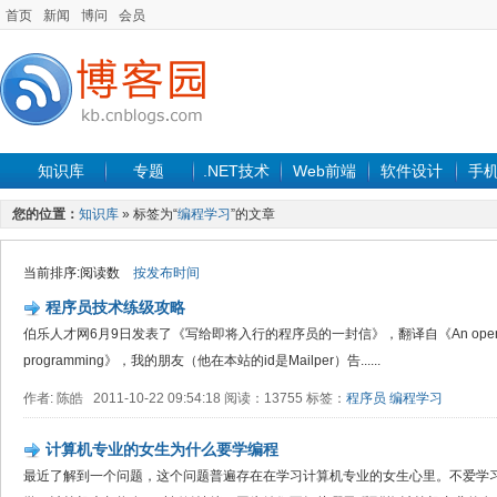
首页
新闻
博问
会员
知识库
专题
.NET技术
Web前端
软件设计
手
您的位置：
知识库
» 标签为“
编程学习
”的文章
当前排序:阅读数
按发布时间
程序员技术练级攻略
伯乐人才网6月9日发表了《写给即将入行的程序员的一封信》，翻译自《An open letter to t
programming》，我的朋友（他在本站的id是Mailper）告......
作者: 陈皓 2011-10-22 09:54:18 阅读：13755 标签：
程序员
编程学习
计算机专业的女生为什么要学编程
最近了解到一个问题，这个问题普遍存在在学习计算机专业的女生心里。不爱学