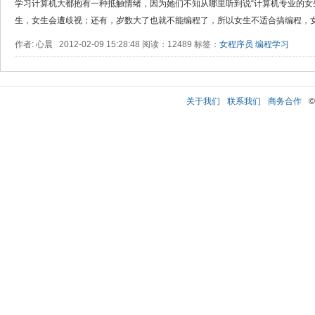
学习计算机大都抱有一种抵触情绪，因为她们不知从哪里听到说“计算机专业的女
生，女生会遭歧视；还有，岁数大了也就不能编程了，所以女生不适合搞编程，女生
作者: 心晨 2012-02-09 15:28:48 阅读：12489 标签：
女程序员
编程学习
关于我们
联系我们
商务合作
©