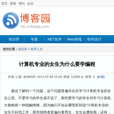
首页
新闻
博问
会员
知识库
专题
.NET技术
Web前端
软件设计
手机开发
软件工程
程序人生
项目管理
数据库
您的位置：
知识库
»
程序人生
最新文章
计算机专业的女生为什么要学编程
作者: 心晨 发布时间: 2012-02-09 15:28 阅读: 12486 次 推荐: 3
[收藏]
最近了解到一个问题，这个问题普遍存在在学习计算机专业的女
生心里。不爱学习的学生就不说了，那些爱学习的学生对学习计算机
大都抱有一种抵触情绪，因为她们不知从哪里听到说“计算机专业的
女生不好找工作，那些招聘者更偏向要男生，女生会遭歧视；还有，