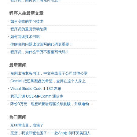
程序员，如何从平庸走向理想？
程序人生最新文章
如何高效的学习技术
程序员的重复劳动陷阱
如何阅读技术书籍
你解决的问题比你编写的代码更重要！
程序员，为什么千万不要重写代码？
最新新闻
短剧出海龙头内讧，中文在线母子公司对簿公堂
Gemini 把逆风翻盘的希望，全押在这个人身上
Visual Studio Code 1.132 发布
腾讯开源 UCL-MPComm 通信库
降价3万元！理想i8新增后驱长续航版，升级电动前备箱
热门新闻
互联网流量，崩塌了
完蛋，我被罪犯包围了！一款App如何吓哭美国人