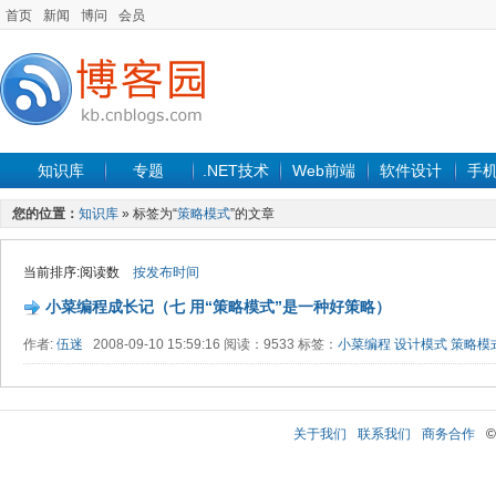
首页
新闻
博问
会员
知识库
专题
.NET技术
Web前端
软件设计
手
您的位置：
知识库
» 标签为“
策略模式
”的文章
当前排序:阅读数
按发布时间
小菜编程成长记（七 用“策略模式”是一种好策略）
作者:
伍迷
2008-09-10 15:59:16 阅读：9533 标签：
小菜编程
设计模式
策略模
关于我们
联系我们
商务合作
©