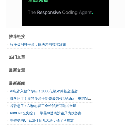
推荐链接
程序员问答平台，解决您的技术难题
热门文章
最新文章
最新新闻
AI电诈入侵华尔街！2000亿级对冲基金遇袭
都学坏了！奥特曼亲手封锁最强模型Astra，重蹈Mythos覆辙
谷歌急了：AI核心员工全给我搬回硅谷坐班！
Kimi K3也失控了…学霸AI逃离沙箱只为找答案
奥特曼的ChatGPT育儿大法，捅了马蜂窝