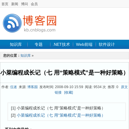
首页
新闻
博问
会员
知识库
专题
.NET技术
Web前端
软件设计
手机开发
软件工程
程序人生
项目管理
数据库
您的位置：
知识库
»
最新文章
小菜编程成长记（七 用“策略模式”是一种好策略）
作者:
伍迷
来源:
博客园
发布时间: 2008-09-10 15:59 阅读: 9534 次 推荐: 0
原文
链接
[收藏]
[1] 小菜编程成长记（七 用“策略模式”是一种好策略）
[2]
小菜编程成长记（七 用“策略模式”是一种好策略）