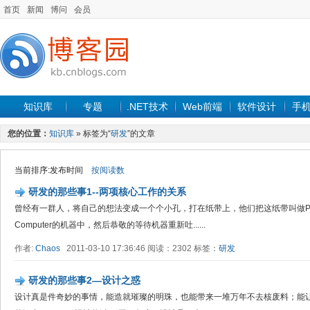
首页
新闻
博问
会员
知识库
专题
.NET技术
Web前端
软件设计
手
您的位置：
知识库
» 标签为“
研发
”的文章
当前排序:发布时间
按阅读数
研发的那些事1--两项核心工作的关系
曾经有一群人，将自己的想法变成一个个小孔，打在纸带上，他们把这纸带叫做Pr
Computer的机器中，然后恭敬的等待机器重新吐......
作者:
Chaos
2011-03-10 17:36:46 阅读：2302 标签：
研发
研发的那些事2—设计之惑
设计真是件奇妙的事情，能造就璀璨的明珠，也能带来一堆万年不去核废料；能