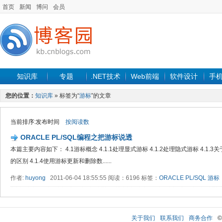
首页
新闻
博问
会员
知识库
专题
.NET技术
Web前端
软件设计
手
您的位置：
知识库
» 标签为“
游标
”的文章
当前排序:发布时间
按阅读数
ORACLE PL/SQL编程之把游标说透
本篇主要内容如下： 4.1游标概念 4.1.1处理显式游标 4.1.2处理隐式游标 4.1.3关
的区别 4.1.4使用游标更新和删除数......
作者:
huyong
2011-06-04 18:55:55 阅读：6196 标签：
ORACLE
PL/SQL
游标
关于我们
联系我们
商务合作
©