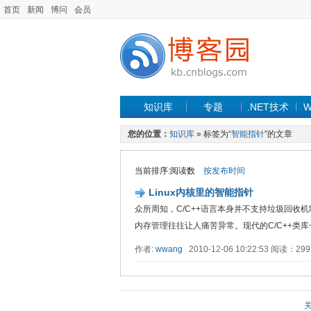
首页
新闻
博问
会员
知识库
专题
.NET技术
W
您的位置：
知识库
» 标签为“
智能指针
”的文章
当前排序:阅读数
按发布时间
Linux内核里的智能指针
众所周知，C/C++语言本身并不支持垃圾回收
内存管理往往让人痛苦异常。现代的C/C++类库一般会
作者:
wwang
2010-12-06 10:22:53 阅读：2