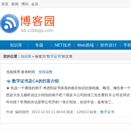
首页
新闻
博问
会员
知识库
专题
.NET技术
Web前端
软件设计
手
您的位置：
知识库
» 标签为“
数字证书
”的文章
当前排序:发布时间
按阅读数
数字证书及CA的扫盲介绍
★ 先说一个通俗的例子 考虑到证书体系的相关知识比较枯燥、晦涩。俺先拿一个
想必大伙儿都听说过介绍信的例子吧？假设 A 公司的张三先生要到 B 公司去拜访
咋办捏？常用的办法是带公司开的一张介绍信，在信中说：兹有张三...
作者: 编程随想 2013-12-03 11:48:04 阅读：126013 标签：
数字证书