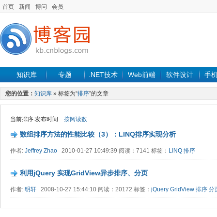
首页
新闻
博问
会员
知识库
专题
.NET技术
Web前端
软件设计
手
您的位置：
知识库
» 标签为“
排序
”的文章
当前排序:发布时间
按阅读数
数组排序方法的性能比较（3）：LINQ排序实现分析
作者:
Jeffrey Zhao
2010-01-27 10:49:39 阅读：7141 标签：
LINQ
排序
利用jQuery 实现GridView异步排序、分页
作者:
明轩
2008-10-27 15:44:10 阅读：20172 标签：
jQuery
GridView
排序
分