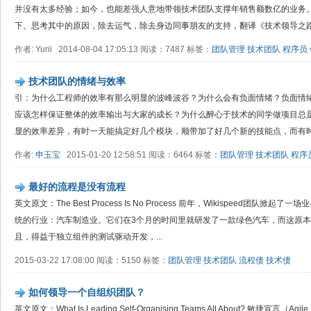
并没有太多经验；如今，也能差强人意地带领技术团队支撑年销售额数亿的业务
下。思考其中的原因，除去运气，除去身边同事朋友的支持，翻译《技术领导之路》
作者: Yurii 2014-08-04 17:05:13 阅读：7487 标签：
团队管理
技术团队
程序员
技术团队的情绪与效率
引：为什么工程师的效率有那么明显的波峰波谷？为什么会有负面情绪？负面情绪与工
应该怎样保证整体的效率输出与大家的成长？为什么醉心于技术的同学做项目总是
显的效率差异，有时一天能搞定好几个模块，顺带加了好几个新的技能点，而有时.
作者:
申玉宝
2015-01-20 12:58:51 阅读：6464 标签：
团队管理
技术团队
程序
最好的流程是没有流程
英文原文：The Best Process Is No Process 前年，Wikispeed团
统的行业：汽车制造业。它们在3个月的时间里就研发了一款绿色汽车，而这原本需
且，得益于独立组件的测试驱动开发，...
2015-03-22 17:08:00 阅读：5150 标签：
团队管理
技术团队
流程债
技术债
如何领导一个自组织团队？
英文原文：What Is Leading Self-Organising Teams All About? 敏捷宣言（