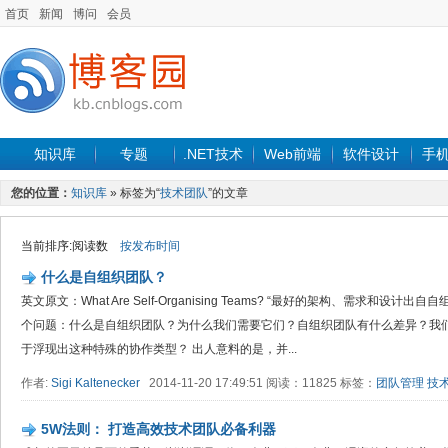
首页
新闻
博问
会员
知识库
专题
.NET技术
Web前端
软件设计
手
您的位置：
知识库
» 标签为“
技术团队
”的文章
当前排序:阅读数
按发布时间
什么是自组织团队？
英文原文：What Are Self-Organising Teams? “最好的架构、需求和
个问题：什么是自组织团队？为什么我们需要它们？自组织团队有什么差异？我
于浮现出这种特殊的协作类型？ 出人意料的是，并...
作者:
Sigi Kaltenecker
2014-11-20 17:49:51 阅读：11825 标签：
团队管理
技
5W法则： 打造高效技术团队必备利器