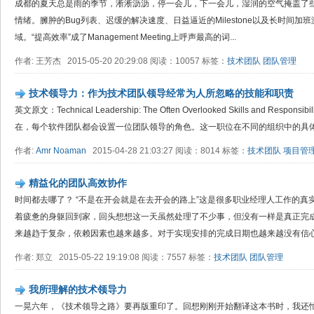
成都的夏天总是雨的季节，淅淅沥沥，停一会儿，下一会儿，湿润的空气掩盖了些
情绪。臃肿的Bug列表、迟缓的解决速度、日益逼近的Milestone以及长时间
域。“提高效率”成了Management Meeting上呼声最高的词...
作者: 王芳杰 2015-05-20 20:29:08 阅读：10057 标签：
技术团队
团队管理
技术领导力：作为技术团队领导经常为人所忽略的技能和职责
英文原文：Technical Leadership: The Often Overlooked Skills and Responsib
在，每个软件团队都会设置一位团队领导的角色。这一职位在不同的组织中的具体名
作者:
Amr Noaman
2015-04-28 21:03:27 阅读：8014 标签：
技术团队
项目管
精益化的团队高效协作
时间都去哪了？ “不是在开会就是在去开会的路上”这是很多职业经理人工作的
着疲惫的身躯回到家，回头想想这一天虽然处理了不少事，但没有一样是真正完
来越趋于复杂，依赖因素也越来越多。对于实现安排的完成日期也越来越没有信心。
作者: 郑立 2015-05-22 19:19:08 阅读：7557 标签：
技术团队
团队管理
我所理解的技术领导力
一晃六年，《技术领导之路》要再版重印了。回想刚刚开始翻译这本书时，我还