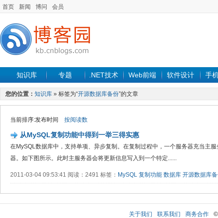
首页
新闻
博问
会员
知识库
专题
.NET技术
Web前端
软件设计
手
您的位置：
知识库
» 标签为“
开源数据库备份
”的文章
当前排序:发布时间
按阅读数
从MySQL复制功能中得到一举三得实惠
在MySQL数据库中，支持单项、异步复制。在复制过程中，一个服务器充当主
器。如下图所示。此时主服务器会将更新信息写入到一个特定......
2011-03-04 09:53:41 阅读：2491 标签：
MySQL
复制功能
数据库
开源数据库备
关于我们
联系我们
商务合作
©