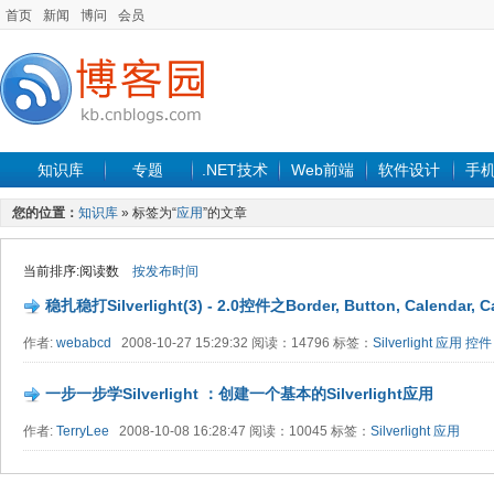
首页
新闻
博问
会员
知识库
专题
.NET技术
Web前端
软件设计
手
您的位置：
知识库
» 标签为“
应用
”的文章
当前排序:阅读数
按发布时间
稳扎稳打Silverlight(3) - 2.0控件之Border, Button, Calendar,
作者:
webabcd
2008-10-27 15:29:32 阅读：14796 标签：
Silverlight
应用
控件
一步一步学Silverlight ：创建一个基本的Silverlight应用
作者:
TerryLee
2008-10-08 16:28:47 阅读：10045 标签：
Silverlight
应用