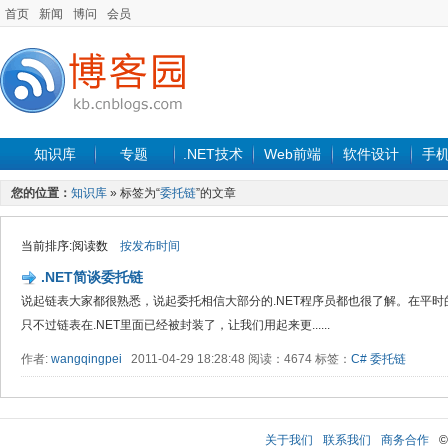
首页
新闻
博问
会员
知识库
专题
.NET技术
Web前端
软件设计
手
您的位置：
知识库
» 标签为“
委托链
”的文章
当前排序:阅读数
按发布时间
.NET简谈委托链
说起链表大家都很熟悉，说起委托相信大部分的.NET程序员都也很了解。在平
只不过链表在.NET里面已经被封装了，让我们用起来更......
作者:
wangqingpei
2011-04-29 18:28:48 阅读：4674 标签：
C#
委托链
关于我们
联系我们
商务合作
©