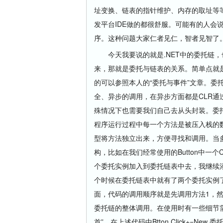
址变换、链表的指针维护、内存的取址等
发平台IDE做的都很舒服。可能有的人会
序。这种问题大家仁者见仁，智者见智了
今天我要说的就是.NET中的委托链，
来，那就是委托与链表的关系。简单点就
的可以参照本人的“委托与事件”文章。委
全、异步的调用，在异步方面都是CLR
殊情况下也需要我们自己去从头封装。委
程序运行过程中每一个方法是被压入栈的
型将方法独立出来，方便寻找和调用。当
构，比如在我们经常使用的Button中一个Clic
个委托实例加入到委托链表中去，我继续添加一个
个时候在委托链表中就有了两个委托实例
面，代码的调用顺序就是先调用方法1，
委托链的整体调用。在使用时有一些细节
首”，在上述代码中Btton.Click+=New 