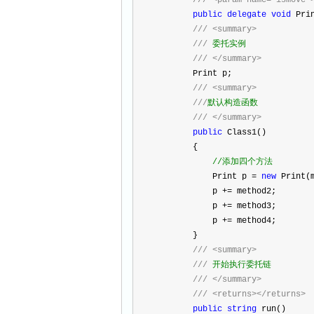
///
<param name="ismove"
public
delegate
void
 Pri
///
<summary>
///
 委托实例
///
</summary>
        Print p;
///
<summary>
///
默认构造函数
///
</summary>
public
 Class1()
        {
//
添加四个方法
            Print p 
=
new
 Print(
            p 
+=
 method2;
            p 
+=
 method3;
            p 
+=
 method4;
        }
///
<summary>
///
 开始执行委托链
///
</summary>
///
<returns></returns>
public
string
 run()