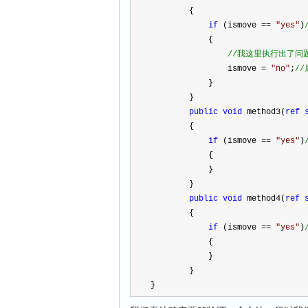
        {
if
 (ismove 
==
"
yes
"
)
            {
//
我这里执行出了问
                ismove 
=
"
no
"
;
//
            }
        }
public
void
 method3(
ref
        {
if
 (ismove 
==
"
yes
"
)
            {
            }
        }
public
void
 method4(
ref
        {
if
 (ismove 
==
"
yes
"
)
            {
            }
        }
}