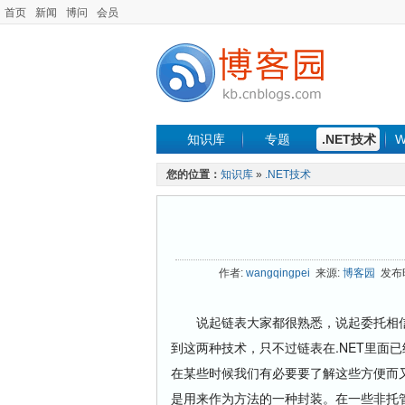
首页
新闻
博问
会员
知识库
专题
.NET技术
W
您的位置：
知识库
»
.NET技术
作者:
wangqingpei
来源:
博客园
发布时间
说起链表大家都很熟悉，说起委托相信大
到这两种技术，只不过链表在.NET里面已经
在某些时候我们有必要要了解这些方便而又
是用来作为方法的一种封装。在一些非托