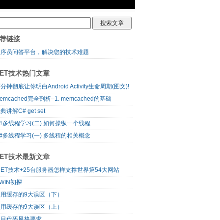
荐链接
程序员问答平台，解决您的技术难题
NET技术热门文章
分钟彻底让你明白Android Activity生命周期(图文)!
emcached完全剖析–1. memcached的基础
典讲解C# get set
#多线程学习(二) 如何操纵一个线程
#多线程学习(一) 多线程的相关概念
NET技术最新文章
NET技术+25台服务器怎样支撑世界第54大网站
WIN初探
使用缓存的9大误区（下）
使用缓存的9大误区（上）
项目代码风格要求