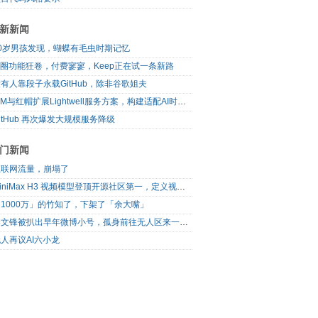
新新闻
10岁男孩发现，蝴蝶有毛虫时期记忆
I圈功能狂卷，付费寥寥，Keep正在试一条新路
有人靠段子永载GitHub，除非谷歌姐夫
IBM与红帽扩展Lightwell服务方案，构建适配AI时代开源生态的可信基础设施
itHub 再次爆发大规模服务降级
门新闻
互联网流量，崩塌了
MiniMax H3 视频模型登顶开源社区第一，定义视频模型领域“斩杀线”
1000万」的竹知了，下架了「余大嘴」
梁文锋被扒出早年微博小号，孤身前往无人区来一场相当 deep 的 seek 旅行
人再议AI六小龙