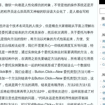
等。微软一向都是人性化模仿的对象，不管是他的操作系统还是开
说把程序员这么崇高而又神秘的职业该大众化了，是人都会写程
。
推
也许这个技术名词见的人很少，但是概念大家都能从字面上理解出
是委托通过链表的方式将其保存，然后依次调用，关于委托与事件
.
托是指向方法的指针，将方法以对象的方式包装起来，方便、安
两
通过后台线程去处理，我们不需要关心一些线程调度互斥等问题，特
m
托是一种类型，通过实例化多个委托实例去封装要调用的方法，在
经
数据结构中的，在调用之前先要确定方法的地址，所有通过引用类
C
多个委托实例聚集在一起的时候就形成了委托链这么一个数据结
C
k事件，我们会通过：Button.Click+=New 委托类型(方法1)将一
.
方法到链表中去Button.Click+=New 委托类型(方法2)，这
.
了，也就是两个方法的调用。链表是有顺序的，方法2在方法1后
O
然后将处理结果再带入到方法2中，处理依次进行，这样就形成了对
需要注意也是性能的问题，“代码永远是危害程序性能的罪魁祸
委托类型(方法1)，可以写成Button.Click+=方法1，这样就减少了一个