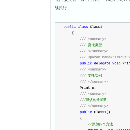
续执行：
public
class
 Class1
    {
///
<summary>
///
 委托类型
///
</summary>
///
<param name="ismove"
public
delegate
void
 Pri
///
<summary>
///
 委托实例
///
</summary>
        Print p;
///
<summary>
///
默认构造函数
///
</summary>
public
 Class1()
        {
//
添加四个方法