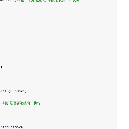
method1);
//
第一个方法用来实例化委托第一个实例
"
;
string
 ismove)
//
判断是否要继续向下执行
tring
 ismove)