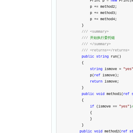
            Print p 
=
new
 Print(
            p 
+=
 method2;
            p 
+=
 method3;
            p 
+=
 method4;
        }
///
<summary>
///
 开始执行委托链
///
</summary>
///
<returns></returns>
public
string
 run()
        {
string
 ismove 
=
"
yes
            p(
ref
 ismove);
return
 ismove;
        }
public
void
 method1(
ref
        {
if
 (ismove 
==
"
yes
"
)
            {
            }
        }
public
void
 method2(
ref
s