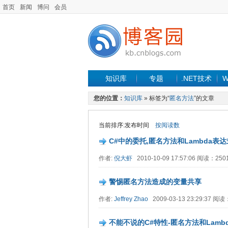
首页
新闻
博问
会员
知识库
专题
.NET技术
W
您的位置：
知识库
» 标签为“
匿名方法
”的文章
当前排序:发布时间
按阅读数
C#中的委托,匿名方法和Lambda表达
作者:
倪大虾
2010-10-09 17:57:06 阅读：25
警惕匿名方法造成的变量共享
作者:
Jeffrey Zhao
2009-03-13 23:29:37 阅
不能不说的C#特性-匿名方法和Lamb