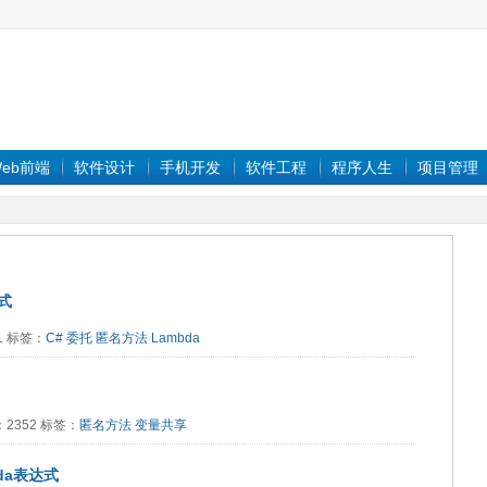
eb前端
软件设计
手机开发
软件工程
程序人生
项目管理
式
01 标签：
C#
委托
匿名方法
Lambda
读：2352 标签：
匿名方法
变量共享
da表达式