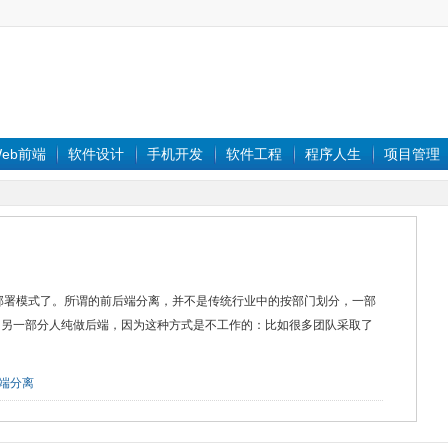
eb前端
软件设计
手机开发
软件工程
程序人生
项目管理
/部署模式了。所谓的前后端分离，并不是传统行业中的按部门划分，一部
t/Flex），另一部分人纯做后端，因为这种方式是不工作的：比如很多团队采取了
端分离