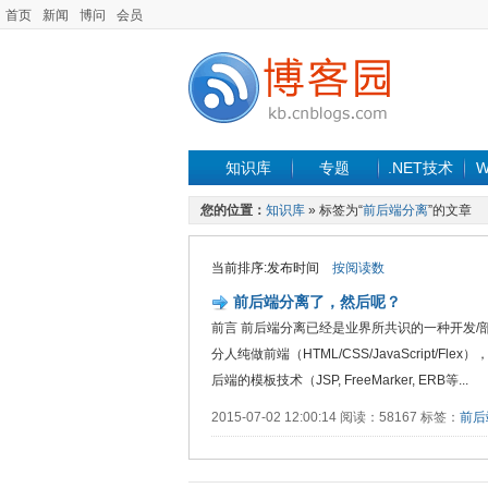
首页
新闻
博问
会员
知识库
专题
.NET技术
W
您的位置：
知识库
» 标签为“
前后端分离
”的文章
当前排序:发布时间
按阅读数
前后端分离了，然后呢？
前言 前后端分离已经是业界所共识的一种开发
分人纯做前端（HTML/CSS/JavaScrip
后端的模板技术（JSP, FreeMarker, ERB等...
2015-07-02 12:00:14 阅读：58167 标签：
前后