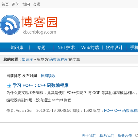
首页
新闻
博问
会员
知识库
专题
.NET技术
Web前端
软件设计
手
您的位置：
知识库
» 标签为“
函数编程库
”的文章
当前排序:发布时间
按阅读数
学习 FC++：C++ 函数编程库
为什么要实现函数编程，尤其是使用 FC++实现？ 与 OOP 等其他编程模型相比，
编程没有副作用（没有通过 set/get 例程......
作者: Arpan Sen 2010-11-19 09:48:56 阅读：1592 标签：
FC++
C++
函数编程
关于我们
联系我们
商务合作
©