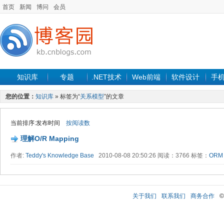
首页
新闻
博问
会员
知识库
专题
.NET技术
Web前端
软件设计
手
您的位置：
知识库
» 标签为“
关系模型
”的文章
当前排序:发布时间
按阅读数
理解O/R Mapping
作者:
Teddy's Knowledge Base
2010-08-08 20:50:26 阅读：3766 标签：
ORM
关于我们
联系我们
商务合作
©