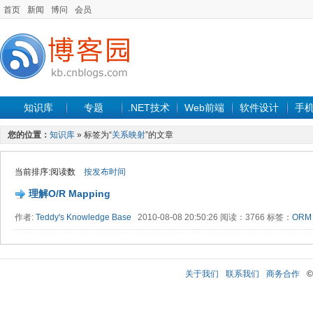
首页
新闻
博问
会员
知识库
专题
.NET技术
Web前端
软件设计
手
您的位置：
知识库
» 标签为“
关系映射
”的文章
当前排序:阅读数
按发布时间
理解O/R Mapping
作者:
Teddy's Knowledge Base
2010-08-08 20:50:26 阅读：3766 标签：
ORM
关于我们
联系我们
商务合作
©