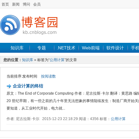
首页
新闻
博问
会员
知识库
专题
.NET技术
Web前端
软件设计
手
您的位置：
知识库
» 标签为“
公用计算
”的文章
当前排序:发布时间
按阅读数
企业计算的终结
原文：The End of Corporate Computing 作者：尼古拉斯·卡尔 翻译：黄
20 世纪早期，有一些之前的几十年里无法想象的事情陆续发生：制造厂商开始
要知道，从工业时代开始，电力就...
作者: 尼古拉斯·卡尔 2015-12-23 22:18:29 阅读：4356 标签：
公用计算