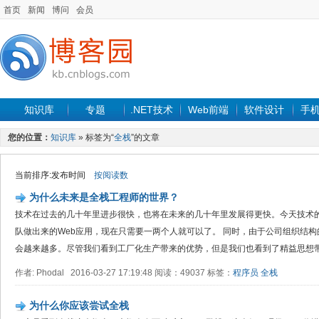
首页
新闻
博问
会员
知识库
专题
.NET技术
Web前端
软件设计
手
您的位置：
知识库
» 标签为“
全栈
”的文章
当前排序:发布时间
按阅读数
为什么未来是全栈工程师的世界？
技术在过去的几十年里进步很快，也将在未来的几十年里发展得更快。今天技术
队做出来的Web应用，现在只需要一两个人就可以了。 同时，由于公司组织结
会越来越多。尽管我们看到工厂化生产带来的优势，但是我们也看到了精益思想带来
作者: Phodal 2016-03-27 17:19:48 阅读：49037 标签：
程序员
全栈
为什么你应该尝试全栈