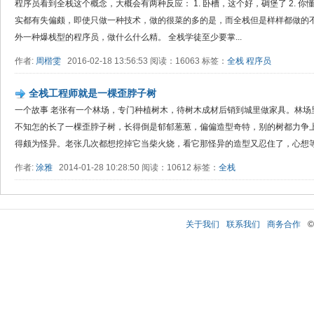
程序员看到全栈这个概念，大概会有两种反应： 1. 卧槽，这个好，碉堡了 2. 
实都有失偏颇，即使只做一种技术，做的很菜的多的是，而全栈但是样样都做的
外一种爆栈型的程序员，做什么什么精。 全栈学徒至少要掌...
作者:
周楷雯
2016-02-18 13:56:53 阅读：16063 标签：
全栈
程序员
全栈工程师就是一棵歪脖子树
一个故事 老张有一个林场，专门种植树木，待树木成材后销到城里做家具。林场
不知怎的长了一棵歪脖子树，长得倒是郁郁葱葱，偏偏造型奇特，别的树都力争
得颇为怪异。老张几次都想挖掉它当柴火烧，看它那怪异的造型又忍住了，心想等这
作者:
涂雅
2014-01-28 10:28:50 阅读：10612 标签：
全栈
关于我们
联系我们
商务合作
©