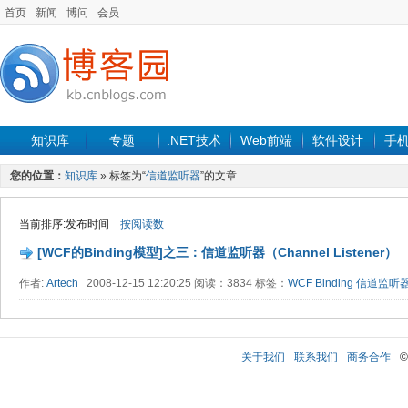
首页
新闻
博问
会员
知识库
专题
.NET技术
Web前端
软件设计
手
您的位置：
知识库
» 标签为“
信道监听器
”的文章
当前排序:发布时间
按阅读数
[WCF的Binding模型]之三：信道监听器（Channel Listener）
作者:
Artech
2008-12-15 12:20:25 阅读：3834 标签：
WCF
Binding
信道监听
关于我们
联系我们
商务合作
©