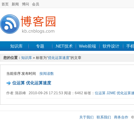
首页
新闻
博问
会员
知识库
专题
.NET技术
Web前端
软件设计
手
您的位置：
知识库
» 标签为“
优化运算速度
”的文章
当前排序:发布时间
按阅读数
位运算 优化运算速度
作者: 陈跃峰 2010-09-26 17:21:53 阅读：6462 标签：
位运算
J2ME
优化运算
关于我们
联系我们
商务合作
©