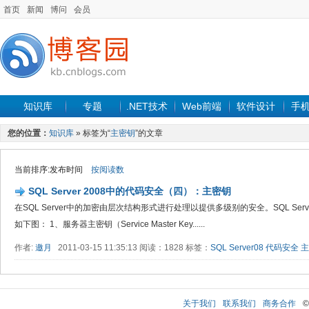
首页
新闻
博问
会员
知识库
专题
.NET技术
Web前端
软件设计
手
您的位置：
知识库
» 标签为“
主密钥
”的文章
当前排序:发布时间
按阅读数
SQL Server 2008中的代码安全（四）：主密钥
在SQL Server中的加密由层次结构形式进行处理以提供多级别的安全。SQL Se
如下图： 1、服务器主密钥（Service Master Key......
作者:
邀月
2011-03-15 11:35:13 阅读：1828 标签：
SQL Server08
代码安全
主
关于我们
联系我们
商务合作
©