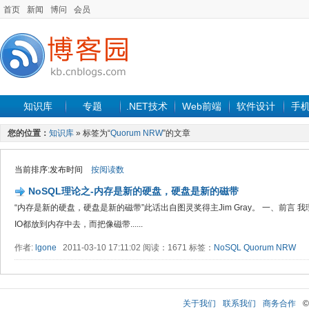
首页
新闻
博问
会员
知识库
专题
.NET技术
Web前端
软件设计
手
您的位置：
知识库
» 标签为“
Quorum NRW
”的文章
当前排序:发布时间
按阅读数
NoSQL理论之-内存是新的硬盘，硬盘是新的磁带
“内存是新的硬盘，硬盘是新的磁带”此话出自图灵奖得主Jim Gray。 一、前言
IO都放到内存中去，而把像磁带......
作者:
lgone
2011-03-10 17:11:02 阅读：1671 标签：
NoSQL
Quorum NRW
关于我们
联系我们
商务合作
©