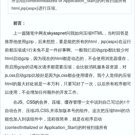
序启动(contextInitialized or Application_Start)的时候扫描所有
html,jsp(aspx)进行压缩。
前言：
上一篇随笔中网友
skyaspnet
问我如何压缩HTML，当时回答是
推荐他使用gzip，后来想想，要是能把所有的html，jsp(aspx)在运行
前都压缩成1行未免不是一件好事啊。一般我们启动gzip都比较少对
html启动gzip，因为现在的html都是动态的，不会使用浏览器缓存，
而启用gzip的话每次请求都需要压缩，会比较消耗服务器资源，对
js,css启动gzip比较好是因为js,css都会使用缓存。我个人觉得的压缩
html的最大好处就是一本万利，只要写好了一次，以后所有程序都可
以使用，不会增加任何额外的开发工作。
在
JS、CSS的合并、压缩、缓存管理
一文中说到自己写过的1个
自动合并、压缩JS,CSS,并添加版本号的组件。这次把压缩html的功
能也加入到该组件中，流程很简单，就是在程序启动
(contextInitialized or Application_Start)的时候扫描所有