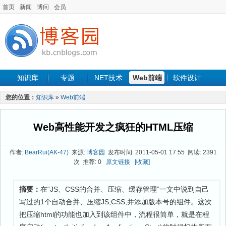
首页
新闻
博问
会员
知识库
专题
.NET技术
Web前端
软件设计
手机开发
软件工程
程序人生
项目管理
数据库
您的位置：
知识库
»
Web前端
最新文章
Web高性能开发之疯狂的HTML压缩
作者:
BearRui(AK-47)
来源:
博客园
发布时间: 2011-05-01 17:55 阅读: 2391
次 推荐: 0
原文链接
[收藏]
摘要：
在“JS、CSS的合并、压缩、缓存管理”一文中说到自己
写过的1个自动合并、压缩JS,CSS,并添加版本号的组件。这次
把压缩html的功能也加入到该组件中，流程很简单，就是在程