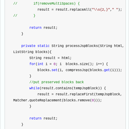
//
        if(removeMultiSpaces) {
            result 
=
 result.replaceAll(
"
\\s{2,}
"
,
"
"
);
//
        }
return
 result;
    }
private
static
 String processJspBlocks(String html, 
List
String
 blocks){
        String result 
=
 html;
for
(
int
 i 
=
0
; i 
 blocks.size(); i
++
) {
            blocks.
set
(i, compressJsp(blocks.
get
(i)));
        }
//
put preserved blocks back
while
(result.contains(tempJspBlock)) {
            result 
=
 result.replaceFirst(tempJspBlock, 
Matcher.quoteReplacement(blocks.remove(
0
)));
        }
return
 result;
    }