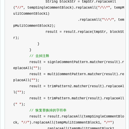
                String blockStr 
=
 tmpStr.replaceAll
(
"
//
"
, tempSingleCommentBlock).replaceAll(
"
/\\*
"
, tempM
ulitCommentBlock1)
                                .replaceAll(
"
\\*/
"
, tem
pMulitCommentBlock2);
                result 
=
 result.replace(tmpStr, blockSt
r);
            }
        }
//
 去掉注释
        result 
=
 signleCommentPattern.matcher(result).r
eplaceAll(
""
);
        result 
=
 multiCommentPattern.matcher(result).re
placeAll(
""
);
        result 
=
 trimPattern2.matcher(result).replaceAl
l(
""
);
        result 
=
 trimPattern.matcher(result).replaceAll
(
"
"
);
//
 恢复替换掉的字符串
        result 
=
 result.replaceAll(tempSingleCommentBlo
ck, 
"
//
"
).replaceAll(tempMulitCommentBlock1, 
"
/*
"
)
                .replaceAll(tempMulitCommentBlock2, 