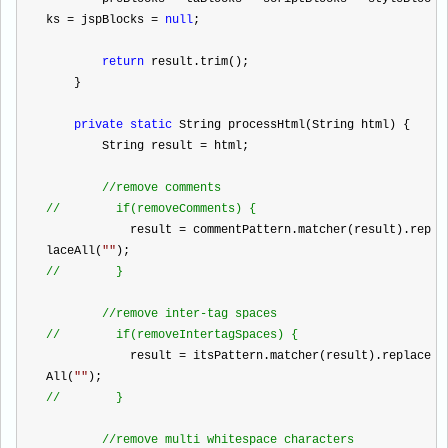
ks 
=
 jspBlocks 
=
null
;
return
 result.trim();
    }
private
static
 String processHtml(String html) {
        String result 
=
 html;
//
remove comments
//
        if(removeComments) {
            result 
=
 commentPattern.matcher(result).rep
laceAll(
""
);
//
        }
//
remove inter-tag spaces
//
        if(removeIntertagSpaces) {
            result 
=
 itsPattern.matcher(result).replace
All(
"
"
);
//
        }
//
remove multi whitespace characters