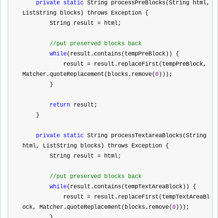
private
static
 String processPreBlocks(String html, 
List
String
 blocks) throws Exception {
        String result 
=
 html;
//
put preserved blocks back
while
(result.contains(tempPreBlock)) {
            result 
=
 result.replaceFirst(tempPreBlock, 
Matcher.quoteReplacement(blocks.remove(
0
)));
        }
return
 result;
    }
private
static
 String processTextareaBlocks(String 
html, List
String
 blocks) throws Exception {
        String result 
=
 html;
//
put preserved blocks back
while
(result.contains(tempTextAreaBlock)) {
            result 
=
 result.replaceFirst(tempTextAreaBl
ock, Matcher.quoteReplacement(blocks.remove(
0
)));
        }