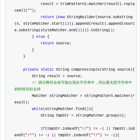
            result 
=
 trimPattern2.matcher(result).repla
ceAll(
""
);
return
 (
new
 StringBuilder(source.substring
(
0
, styleMatcher.start(
1
))).append(result).append(sourc
e.substring(styleMatcher.end(
1
)))).toString();
        } 
else
 {
return
 source;
        }
    }
private
static
 String compressJspJs(String source){
        String result 
=
 source;
//
 因注释符合有可能出现在字符串中，所以要先把字符串中
的特殊符好去掉
        Matcher stringMatcher 
=
 stringPattern.matcher(r
esult);
while
(stringMatcher.find()){
            String tmpStr 
=
 stringMatcher.group(
0
);
if
(tmpStr.indexOf(
"
//
"
) 
!=
-
1
||
 tmpStr.ind
exOf(
"
/*
"
) 
!=
-
1
||
 tmpStr.indexOf(
"
*/
"
) 
!=
-
1
){