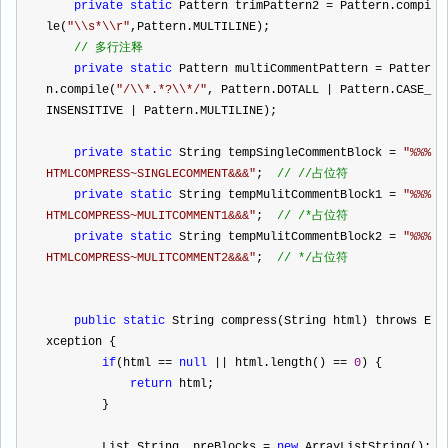
private
static
 Pattern trimPattern2 
=
 Pattern.compi
le(
"
\\s*\\r
"
,Pattern.MULTILINE);
//
 多行注释
private
static
 Pattern multiCommentPattern 
=
 Patter
n.compile(
"
/\\*.*?\\*/
"
, Pattern.DOTALL 
|
 Pattern.CASE_
INSENSITIVE 
|
 Pattern.MULTILINE);
private
static
 String tempSingleCommentBlock 
=
"
%%%
HTMLCOMPRESS~SINGLECOMMENT&&&
"
;  
//
//
占位符
private
static
 String tempMulitCommentBlock1 
=
"
%%%
HTMLCOMPRESS~MULITCOMMENT1&&&
"
;  
//
 /*占位符
private
static
 String tempMulitCommentBlock2 
=
"
%%%
HTMLCOMPRESS~MULITCOMMENT2&&&
"
;  
//
 */占位符
public
static
 String compress(String html) throws E
xception {
if
(html 
==
null
||
 html.length() 
==
0
) {
return
 html;
        }
        List
String
 preBlocks 
=
new
 ArrayList
String
();