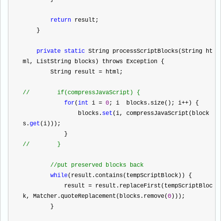
return
 result;
    }
private
static
 String processScriptBlocks(String ht
ml, List
String
 blocks) throws Exception {
        String result 
=
 html;
//
        if(compressJavaScript) {
for
(
int
 i 
=
0
; i 
 blocks.size(); i
++
) {
                blocks.
set
(i, compressJavaScript(block
s.
get
(i)));
            }
//
        }
//
put preserved blocks back
while
(result.contains(tempScriptBlock)) {
            result 
=
 result.replaceFirst(tempScriptBloc
k, Matcher.quoteReplacement(blocks.remove(
0
)));
        }