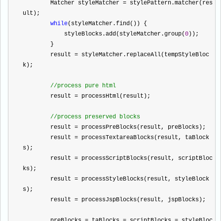
        Matcher styleMatcher 
=
 stylePattern.matcher(res
ult);
while
(styleMatcher.find()) {
            styleBlocks.add(styleMatcher.group(
0
));
        }
        result 
=
 styleMatcher.replaceAll(tempStyleBloc
k);
//
process pure html
        result 
=
 processHtml(result);
//
process preserved blocks
        result 
=
 processPreBlocks(result, preBlocks);
        result 
=
 processTextareaBlocks(result, taBlock
s);
        result 
=
 processScriptBlocks(result, scriptBloc
ks);
        result 
=
 processStyleBlocks(result, styleBlock
s);
        result 
=
 processJspBlocks(result, jspBlocks);
        preBlocks 
=
 taBlocks 
=
 scriptBlocks 
=
 styleBloc