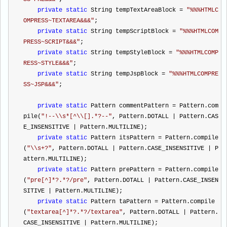
private
static
 String tempTextAreaBlock 
=
"
%%%HTMLC
OMPRESS~TEXTAREA&&&
"
;
private
static
 String tempScriptBlock 
=
"
%%%HTMLCOM
PRESS~SCRIPT&&&
"
;
private
static
 String tempStyleBlock 
=
"
%%%HTMLCOMP
RESS~STYLE&&&
"
;
private
static
 String tempJspBlock 
=
"
%%%HTMLCOMPRE
SS~JSP&&&
"
;
private
static
 Pattern commentPattern 
=
 Pattern.com
pile(
"
!--\\s*[^\\[].*?--
"
, Pattern.DOTALL 
|
 Pattern.CAS
E_INSENSITIVE 
|
 Pattern.MULTILINE);
private
static
 Pattern itsPattern 
=
 Pattern.compile
(
"
\\s+?
"
, Pattern.DOTALL 
|
 Pattern.CASE_INSENSITIVE 
|
 P
attern.MULTILINE);
private
static
 Pattern prePattern 
=
 Pattern.compile
(
"
pre[^]*?.*?/pre
"
, Pattern.DOTALL 
|
 Pattern.CASE_INSEN
SITIVE 
|
 Pattern.MULTILINE); 
private
static
 Pattern taPattern 
=
 Pattern.compile
(
"
textarea[^]*?.*?/textarea
"
, Pattern.DOTALL 
|
 Pattern.
CASE_INSENSITIVE 
|
 Pattern.MULTILINE);