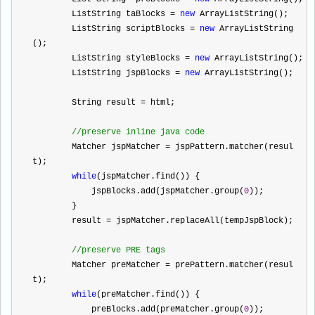
        List
String
 taBlocks 
=
new
 ArrayList
String
();
        List
String
 scriptBlocks 
=
new
 ArrayList
String
();
        List
String
 styleBlocks 
=
new
 ArrayList
String
();
        List
String
 jspBlocks 
=
new
 ArrayList
String
();
        String result 
=
 html;
//
preserve inline java code
        Matcher jspMatcher 
=
 jspPattern.matcher(resul
t);
while
(jspMatcher.find()) {
            jspBlocks.add(jspMatcher.group(
0
));
        }
        result 
=
 jspMatcher.replaceAll(tempJspBlock);
//
preserve PRE tags
        Matcher preMatcher 
=
 prePattern.matcher(resul
t);
while
(preMatcher.find()) {
            preBlocks.add(preMatcher.group(
0
));