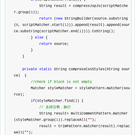
            String result 
=
 compressJspJs(scriptMatche
r.group(
1
));
return
 (
new
 StringBuilder(source.substring
(
0
, scriptMatcher.start(
1
))).append(result).append(sour
ce.substring(scriptMatcher.end(
1
)))).toString();
        } 
else
 {
return
 source;
        }
    }
private
static
 String compressCssStyles(String sour
ce)  {
//
check if block is not empty
        Matcher styleMatcher 
=
 stylePattern.matcher(sou
rce);
if
(styleMatcher.find()) {
//
 去掉注释，换行
            String result
=
 multiCommentPattern.matcher
(styleMatcher.group(
1
)).replaceAll(
""
);
            result 
=
 trimPattern.matcher(result).replac
eAll(
""
);