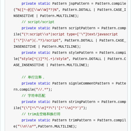
private
static
 Pattern jspPattern 
=
 Pattern.compile
(
"
%([^-@][\\w\\W]*?)%
"
, Pattern.DOTALL 
|
 Pattern.CASE_I
NSENSITIVE 
|
 Pattern.MULTILINE);
//
 script/script
private
static
 Pattern scriptPattern 
=
 Pattern.comp
ile(
"
(?:script\\s*|script type=['\"]text/javascript
['\"]\\s*)(.*?)/script
"
, Pattern.DOTALL 
|
 Pattern.CASE_
INSENSITIVE 
|
 Pattern.MULTILINE);
private
static
 Pattern stylePattern 
=
 Pattern.compi
le(
"
style[^()]*?(.+)/style
"
, Pattern.DOTALL 
|
 Pattern.C
ASE_INSENSITIVE 
|
 Pattern.MULTILINE);
//
 单行注释，
private
static
 Pattern signleCommentPattern 
=
 Patte
rn.compile(
"
//.*
"
);
//
 字符串匹配
private
static
 Pattern stringPattern 
=
 Pattern.comp
ile(
"
(\"[^\"\\n]*?\"|'[^'\\n]*?')
"
);
//
 trim去空格和换行符
private
static
 Pattern trimPattern 
=
 Pattern.compil
e(
"
\\n\\s*
"
,Pattern.MULTILINE);