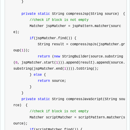
    }
private
static
 String compressJsp(String source)  {
//
check if block is not empty
        Matcher jspMatcher 
=
 jspPattern.matcher(sourc
e);
if
(jspMatcher.find()) {
            String result 
=
 compressJspJs(jspMatcher.gr
oup(
1
));
return
 (
new
 StringBuilder(source.substring
(
0
, jspMatcher.start(
1
))).append(result).append(source.
substring(jspMatcher.end(
1
)))).toString();
        } 
else
 {
return
 source;
        }
    }    
private
static
 String compressJavaScript(String sou
rce)  {
//
check if block is not empty
        Matcher scriptMatcher 
=
 scriptPattern.matcher(s
ource);
if
(scriptMatcher.find()) {