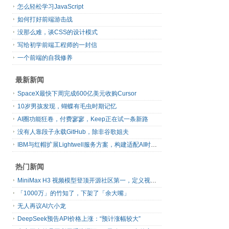
怎么轻松学习JavaScript
如何打好前端游击战
没那么难，谈CSS的设计模式
写给初学前端工程师的一封信
一个前端的自我修养
最新新闻
SpaceX最快下周完成600亿美元收购Cursor
10岁男孩发现，蝴蝶有毛虫时期记忆
AI圈功能狂卷，付费寥寥，Keep正在试一条新路
没有人靠段子永载GitHub，除非谷歌姐夫
IBM与红帽扩展Lightwell服务方案，构建适配AI时代开源生态的可信基础设施
热门新闻
MiniMax H3 视频模型登顶开源社区第一，定义视频模型领域“斩杀线”
「1000万」的竹知了，下架了「余大嘴」
无人再议AI六小龙
DeepSeek预告API价格上涨：“预计涨幅较大”