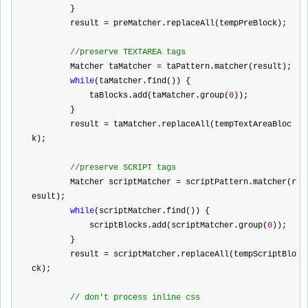
        }
        result 
=
 preMatcher.replaceAll(tempPreBlock);
//
preserve TEXTAREA tags
        Matcher taMatcher 
=
 taPattern.matcher(result);
while
(taMatcher.find()) {
            taBlocks.add(taMatcher.group(
0
));
        }
        result 
=
 taMatcher.replaceAll(tempTextAreaBloc
k);
//
preserve SCRIPT tags
        Matcher scriptMatcher 
=
 scriptPattern.matcher(r
esult);
while
(scriptMatcher.find()) {
            scriptBlocks.add(scriptMatcher.group(
0
));
        }
        result 
=
 scriptMatcher.replaceAll(tempScriptBlo
ck);
//
 don't process inline css 