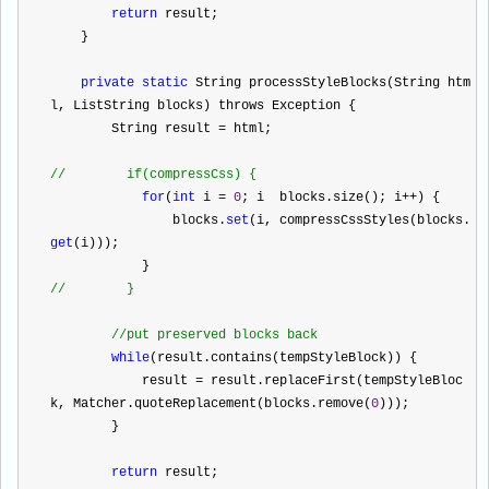
return
 result;
    }
private
static
 String processStyleBlocks(String htm
l, List
String
 blocks) throws Exception {
        String result 
=
 html;
//
        if(compressCss) {
for
(
int
 i 
=
0
; i 
 blocks.size(); i
++
) {
                blocks.
set
(i, compressCssStyles(blocks.
get
(i)));
            }
//
        }
//
put preserved blocks back
while
(result.contains(tempStyleBlock)) {
            result 
=
 result.replaceFirst(tempStyleBloc
k, Matcher.quoteReplacement(blocks.remove(
0
)));
        }
return
 result;