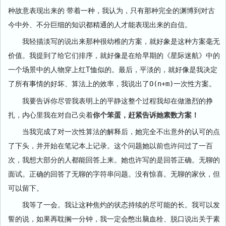
种故意表现出来的 带着一种，我认为，只有那种完全的渊博到对古
今中外、不分巨细的知识都精通的人才能表现出来的自信。
我轻描淡写的说出来那种很幼稚的方案，就好象是这种方案毫无
价值。我提到了给它们排序，就好像是在给早期的《星际迷航》中的
一个场景中的人物穿上红T恤似的。最后，平淡的，就好像是我决定
了所有事情的好坏、算法上的效率，我说出了
一次性方案。
O(n+m)
我要告诉你尽管我表明上的平静这整个过程我却在做激烈的挣
扎，内心里我在对自己尖着
你个笨蛋，赶紧告诉她素数方案！
当我完成了对一次性算法的解释后，她完全不出意外的认可的点
了下头，并开始在笔记本上记录。这个问题她以前也许问过了一百
次，我想大部分的人都能回答上来。她也许写的是回答正确。无聊的
面试。正确的回答了无聊的字符串问题。没有惊喜。无聊的家伙，但
可以留下。
我等了一会。我让这种焦灼的状态持续的尽可能的长。我可以发
誓的说，如果再耽搁一分钟，我一定会憋出脑血栓、脱口说出关于素