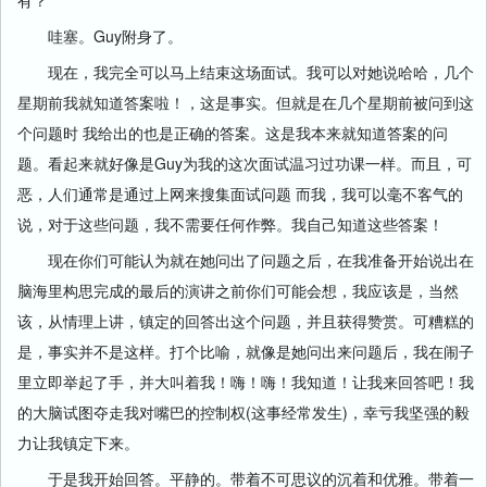
有？
哇塞。Guy附身了。
现在，我完全可以马上结束这场面试。我可以对她说哈哈，几个
星期前我就知道答案啦！，这是事实。但就是在几个星期前被问到这
个问题时 我给出的也是正确的答案。这是我本来就知道答案的问
题。看起来就好像是Guy为我的这次面试温习过功课一样。而且，可
恶，人们通常是通过上网来搜集面试问题 而我，我可以毫不客气的
说，对于这些问题，我不需要任何作弊。我自己知道这些答案！
现在你们可能认为就在她问出了问题之后，在我准备开始说出在
脑海里构思完成的最后的演讲之前你们可能会想，我应该是，当然
该，从情理上讲，镇定的回答出这个问题，并且获得赞赏。可糟糕的
是，事实并不是这样。打个比喻，就像是她问出来问题后，我在闹子
里立即举起了手，并大叫着我！嗨！嗨！我知道！让我来回答吧！我
的大脑试图夺走我对嘴巴的控制权(这事经常发生)，幸亏我坚强的毅
力让我镇定下来。
于是我开始回答。平静的。带着不可思议的沉着和优雅。带着一