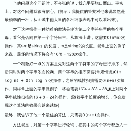
当他问题这个问题时，不夸张的说，我几乎要脱口而出。事实
上，对这个问题我很有信心。(提示：我提供的答案对他来说显然是
最糟糕的一种，从面试中他大量的各种细微表现中可以看出来)。
对于这种操作一种幼稚的做法是轮询第二个字符串里的每个字
母，看它是否同在第一个字符串里。从算法上讲，这需要
次
O(n*m)
操作，其中n是string1的长度，m是string2的长度。就拿上面的例子
来说，最坏的情况下将会有16*8 = 128次操作。
一个稍微好一点的方案是先对这两个字符串的字母进行排序，然
后同时对两个字串依次轮询。两个字串的排序需要(常规情况)
O(m
次操作，之后的线性扫描需要
次操
log m) + O(n log n)
O(m+n)
作。同样拿上面的字串做例子，将会需要16*4 + 8*3 = 88加上对两个
字串线性扫描的16 + 8 = 24的操作。(随着字串长度的增长，你会发
现这个算法的效果会越来越好)
最终，我告诉了他一个最佳的算法，只需要
次操作。
O(n+m)
方法就是，对第一个字串进行轮询，把其中的每个字母都放入一