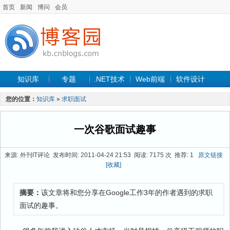
首页
新闻
博问
会员
知识库
专题
.NET技术
Web前端
软件设计
手机开发
软件工程
程序人生
项目管理
数据库
您的位置：
知识库
»
求职面试
最新文章
一次谷歌面试趣事
来源: 外刊IT评论 发布时间: 2011-04-24 21:53 阅读: 7175 次 推荐: 1
原文链接
[收藏]
摘要：
该文章将和您分享在Google工作3年的作者遇到的求职
面试的趣事。