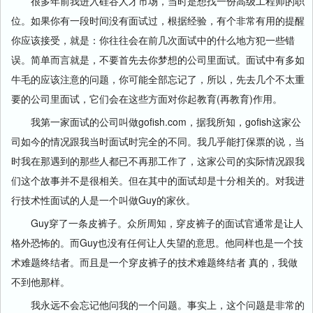
很多年前我进入硅谷人才市场，当时是想找一份高级工程师的职
位。如果你有一段时间没有面试过，根据经验，有个非常有用的提醒
你应该接受，就是：你往往会在前几次面试中的什么地方犯一些错
误。简单而言就是，不要首先去你梦想的公司里面试。面试中有多如
牛毛的应该注意的问题，你可能全部忘记了，所以，先去几个不太重
要的公司里面试，它们会在这些方面对你起教育(再教育)作用。
我第一家面试的公司叫做gofish.com，据我所知，gofish这家公
司如今的情况跟我当时面试时完全的不同。我几乎能打保票的说，当
时我在那遇到的那些人都已不再那工作了，这家公司的实际情况跟我
们这个故事并不是很相关。但在其中的面试却是十分相关的。对我进
行技术性面试的人是一个叫做Guy的家伙。
Guy穿了一条皮裤子。众所周知，穿皮裤子的面试官通常是让人
格外恐怖的。而Guy也没有任何让人失望的意思。他同样也是一个技
术难题终结者。而且是一个穿皮裤子的技术难题终结者 真的，我做
不到他那样。
我永远不会忘记他问我的一个问题。事实上，这个问题是非常的