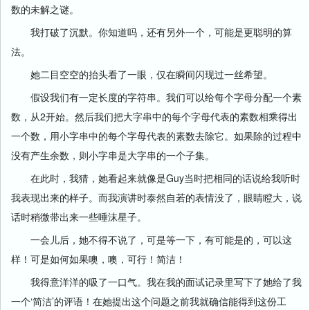
数的未解之谜。
我打破了沉默。你知道吗，还有另外一个，可能是更聪明的算
法。
她二目空空的抬头看了一眼，仅在瞬间闪现过一丝希望。
假设我们有一定长度的字符串。我们可以给每个字母分配一个素
数，从2开始。然后我们把大字串中的每个字母代表的素数相乘得出
一个数，用小字串中的每个字母代表的素数去除它。如果除的过程中
没有产生余数，则小字串是大字串的一个子集。
在此时，我猜，她看起来就像是Guy当时把相同的话说给我听时
我表现出来的样子。而我演讲时泰然自若的表情没了，眼睛瞪大，说
话时稍微带出来一些唾沫星子。
一会儿后，她不得不说了，可是等一下，有可能是的，可以这
样！可是如何如果噢，噢，可行！简洁！
我得意洋洋的吸了一口气。我在我的面试记录里写下了她给了我
一个‘简洁’的评语！在她提出这个问题之前我就确信能得到这份工