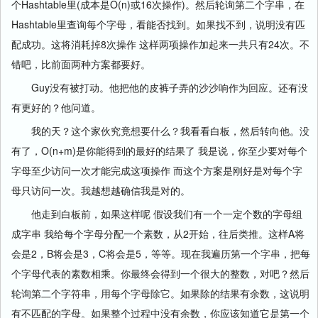
个Hashtable里(成本是O(n)或16次操作)。然后轮询第二个字串，在
Hashtable里查询每个字母，看能否找到。如果找不到，说明没有匹
配成功。这将消耗掉8次操作 这样两项操作加起来一共只有24次。不
错吧，比前面两种方案都要好。
Guy没有被打动。他把他的皮裤子弄的沙沙响作为回应。还有没
有更好的？他问道。
我的天？这个家伙究竟想要什么？我看看白板，然后转向他。没
有了，O(n+m)是你能得到的最好的结果了 我是说，你至少要对每个
字母至少访问一次才能完成这项操作 而这个方案是刚好是对每个字
母只访问一次。我越想越确信我是对的。
他走到白板前，如果这样呢 假设我们有一个一定个数的字母组
成字串 我给每个字母分配一个素数，从2开始，往后类推。这样A将
会是2，B将会是3，C将会是5，等等。现在我遍历第一个字串，把每
个字母代表的素数相乘。你最终会得到一个很大的整数，对吧？然后
轮询第二个字符串，用每个字母除它。如果除的结果有余数，这说明
有不匹配的字母。如果整个过程中没有余数，你应该知道它是第一个