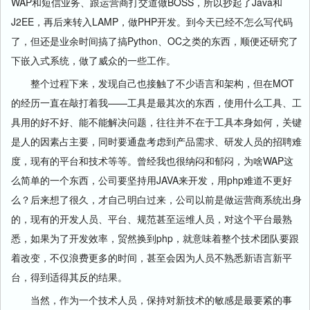
WAP和短信业务、跟运营商打交道做BOSS，所以抄起了Java和
J2EE，再后来转入LAMP，做PHP开发。到今天已经不怎么写代码
了，但还是业余时间搞了搞Python、OC之类的东西，顺便还研究了
下嵌入式系统，做了威众的一些工作。
整个过程下来，发现自己也接触了不少语言和架构，但在MOT
的经历一直在敲打着我——工具是最其次的东西，使用什么工具、工
具用的好不好、能不能解决问题，往往并不在于工具本身如何，关键
是人的因素占主要，同时要通盘考虑到产品需求、研发人员的招聘难
度，现有的平台和技术等等。曾经我也很纳闷和郁闷，为啥WAP这
么简单的一个东西，公司要坚持用JAVA来开发，用php难道不更好
么？后来想了很久，才自己明白过来，公司以前是做运营商系统出身
的，现有的开发人员、平台、规范甚至运维人员，对这个平台最熟
悉，如果为了开发效率，贸然换到php，就意味着整个技术团队要跟
着改变，不仅浪费更多的时间，甚至会因为人员不熟悉新语言新平
台，得到适得其反的结果。
当然，作为一个技术人员，保持对新技术的敏感是最要紧的事