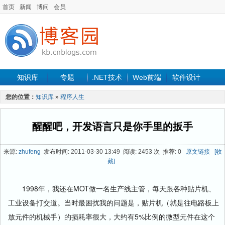
首页
新闻
博问
会员
知识库
专题
.NET技术
Web前端
软件设计
手机开发
软件工程
程序人生
项目管理
数据库
您的位置：
知识库
»
程序人生
最新文章
醒醒吧，开发语言只是你手里的扳手
来源:
zhufeng
发布时间: 2011-03-30 13:49 阅读: 2453 次 推荐: 0
原文链接
[收
藏]
1998年，我还在MOT做一名生产线主管，每天跟各种贴片机、
工业设备打交道。当时最困扰我的问题是，贴片机（就是往电路板上
放元件的机械手）的损耗率很大，大约有5%比例的微型元件在这个