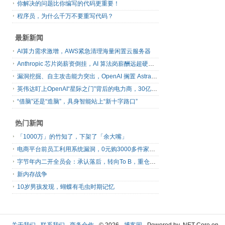
你解决的问题比你编写的代码更重要！
程序员，为什么千万不要重写代码？
最新新闻
AI算力需求激增，AWS紧急清理海量闲置云服务器
Anthropic 芯片岗薪资倒挂，AI 算法岗薪酬远超硬件工程师
漏洞挖掘、自主攻击能力突出，OpenAI 搁置 Astra 模型发布
英伟达盯上OpenAI“星际之门”背后的电力商，30亿美元直接入股
“借脑”还是“造脑”，具身智能站上“新十字路口”
热门新闻
「1000万」的竹知了，下架了「余大嘴」
电商平台前员工利用系统漏洞，0元购3000多件家电！
字节年内二开全员会：承认落后，转向To B，重仓年轻人
新内存战争
10岁男孩发现，蝴蝶有毛虫时期记忆