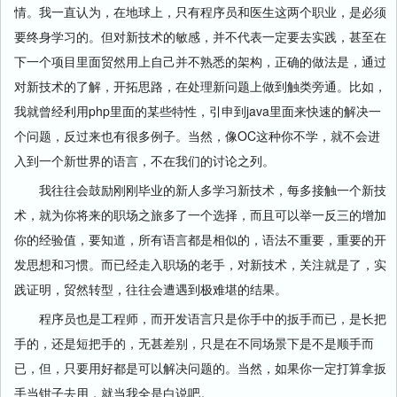
情。我一直认为，在地球上，只有程序员和医生这两个职业，是必须
要终身学习的。但对新技术的敏感，并不代表一定要去实践，甚至在
下一个项目里面贸然用上自己并不熟悉的架构，正确的做法是，通过
对新技术的了解，开拓思路，在处理新问题上做到触类旁通。比如，
我就曾经利用php里面的某些特性，引申到java里面来快速的解决一
个问题，反过来也有很多例子。当然，像OC这种你不学，就不会进
入到一个新世界的语言，不在我们的讨论之列。
我往往会鼓励刚刚毕业的新人多学习新技术，每多接触一个新技
术，就为你将来的职场之旅多了一个选择，而且可以举一反三的增加
你的经验值，要知道，所有语言都是相似的，语法不重要，重要的开
发思想和习惯。而已经走入职场的老手，对新技术，关注就是了，实
践证明，贸然转型，往往会遭遇到极难堪的结果。
程序员也是工程师，而开发语言只是你手中的扳手而已，是长把
手的，还是短把手的，无甚差别，只是在不同场景下是不是顺手而
已，但，只要用好都是可以解决问题的。当然，如果你一定打算拿扳
手当钳子去用，就当我全是白说吧。