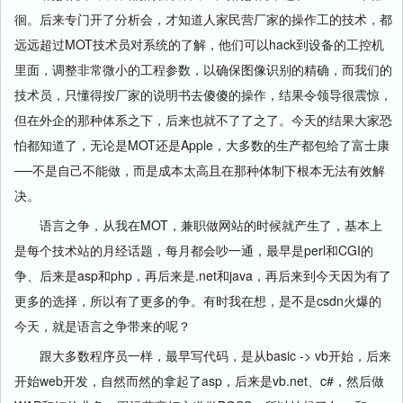
徊。后来专门开了分析会，才知道人家民营厂家的操作工的技术，都
远远超过MOT技术员对系统的了解，他们可以hack到设备的工控机
里面，调整非常微小的工程参数，以确保图像识别的精确，而我们的
技术员，只懂得按厂家的说明书去傻傻的操作，结果令领导很震惊，
但在外企的那种体系之下，后来也就不了了之了。今天的结果大家恐
怕都知道了，无论是MOT还是Apple，大多数的生产都包给了富士康
──不是自己不能做，而是成本太高且在那种体制下根本无法有效解
决。
语言之争，从我在MOT，兼职做网站的时候就产生了，基本上
是每个技术站的月经话题，每月都会吵一通，最早是perl和CGI的
争、后来是asp和php，再后来是.net和java，再后来到今天因为有了
更多的选择，所以有了更多的争。有时我在想，是不是csdn火爆的
今天，就是语言之争带来的呢？
跟大多数程序员一样，最早写代码，是从basic -> vb开始，后来
开始web开发，自然而然的拿起了asp，后来是vb.net、c#，然后做