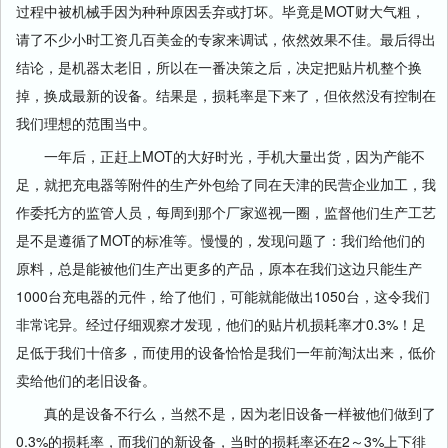
过程中被机械手因为种种原因丢弃或打坏。毕竟是MOT财大气粗，
请了不少小时工资几百美金的专家来调试，依然效果不佳。最后得出
结论，是机器太老旧，所以在一番决策之后，决定把贴片机整个换
掉，换成最新的设备。结果是，损耗率是下来了，但依然没有控制在
我们理想的范围当中。
一年后，正赶上MOT的大好时光，手机大量出货，因为产能不
足，就把充电器等附件的生产外包给了同在天津的民营企业加工，我
作委托方的监管人员，每周到那个厂家巡视一圈，监督他们生产工艺
是不是遵循了MOT的标准等。慢慢的，发现问题了：我们给他们的
原料，总是能被他们生产出更多的产品，原本在我们这边只能生产
1000台充电器的元件，给了他们，可能就能做出1050台，这令我们
非常诧异。经过仔细观察才发现，他们的贴片机损耗率才0.3%！足
足低于我们十倍多，而使用的设备恰恰是我们一年前淘汰出来，低价
卖给他们的老旧设备。
真的是设备不行么，当然不是，因为老旧设备一样被他们做到了
0.3%的损耗率，而我们的新设备，当时的损耗率还在2～3%上下徘