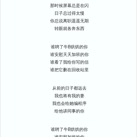
那时候屏幕总是在闪
日子总过得太慢
你总说离职遥遥无期
转眼就各奔东西
谁聘了牛B烘烘的你
谁安慰天天加班的你
谁看了我给你写的信
谁把它删在回收站里
从前的日子都远去
我也将有我的妻
我也会给她编程序
给他讲同事的你
谁聘了牛B烘烘的你
谁安慰加班的你