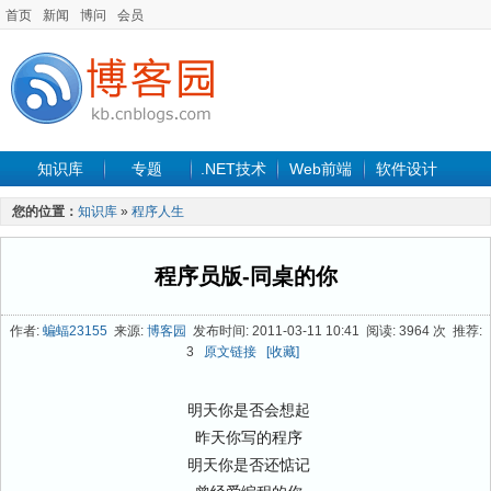
首页
新闻
博问
会员
知识库
专题
.NET技术
Web前端
软件设计
手机开发
软件工程
程序人生
项目管理
数据库
您的位置：
知识库
»
程序人生
最新文章
程序员版-同桌的你
作者:
蝙蝠23155
来源:
博客园
发布时间: 2011-03-11 10:41 阅读: 3964 次 推荐:
3
原文链接
[收藏]
明天你是否会想起
昨天你写的程序
明天你是否还惦记