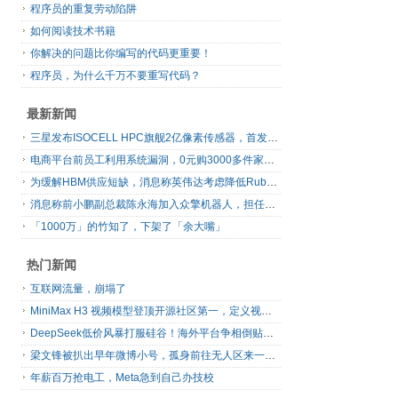
程序员的重复劳动陷阱
如何阅读技术书籍
你解决的问题比你编写的代码更重要！
程序员，为什么千万不要重写代码？
最新新闻
三星发布ISOCELL HPC旗舰2亿像素传感器，首发16-bit RAW输出
电商平台前员工利用系统漏洞，0元购3000多件家电！
为缓解HBM供应短缺，消息称英伟达考虑降低Rubin Ultra GPU配置
消息称前小鹏副总裁陈永海加入众擎机器人，担任运营总裁
「1000万」的竹知了，下架了「余大嘴」
热门新闻
互联网流量，崩塌了
MiniMax H3 视频模型登顶开源社区第一，定义视频模型领域“斩杀线”
DeepSeek低价风暴打服硅谷！海外平台争相倒贴V4 Flash
梁文锋被扒出早年微博小号，孤身前往无人区来一场相当 deep 的 seek 旅行
年薪百万抢电工，Meta急到自己办技校