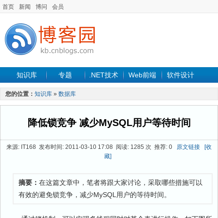
首页
新闻
博问
会员
知识库
专题
.NET技术
Web前端
软件设计
手机开发
软件工程
程序人生
项目管理
数据库
您的位置：
知识库
»
数据库
最新文章
降低锁竞争 减少MySQL用户等待时间
来源: IT168 发布时间: 2011-03-10 17:08 阅读: 1285 次 推荐: 0
原文链接
[收
藏]
摘要：
在这篇文章中，笔者将跟大家讨论，采取哪些措施可以
有效的避免锁竞争，减少MySQL用户的等待时间。