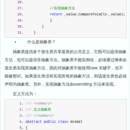
26
.  
27
.             
//
实现抽象方法
28
.             
return
 _value.CompareTo(aCls._value);
29
.             }
30
.         }
31
.     }
什么是抽象类？
抽象类提供多个派生类共享基类的公共定义，它既可以提供抽象
方法，也可以提供非抽象方法。抽象类不能实例化，必须通过继承由
派生类实现其抽象方法，因此对抽象类不能使用new 关键字，也不
能被密封。如果派生类没有实现所有的抽象方法，则该派生类也必须
声明为抽象类。另外，实现抽象方法由overriding 方法来实现。
定义方法为：
1
. 
///
<summary>
2
. 
///
 定义抽象类
3
. 
///
</summary>
4
. 
abstract
public
class
 Animal
5
. {