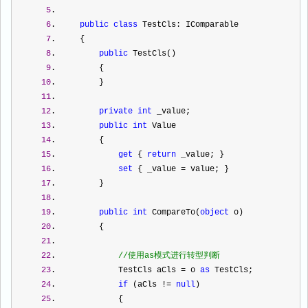
5
.  
6
.     
public
class
 TestCls: IComparable
7
.     {
8
.         
public
 TestCls()
9
.         {
10
.         } 
11
.  
12
.         
private
int
 _value;
13
.         
public
int
 Value
14
.         {
15
.             
get
 { 
return
 _value; }
16
.             
set
 { _value 
=
 value; }
17
.         } 
18
.  
19
.         
public
int
 CompareTo(
object
 o)
20
.         {
21
.  
22
.             
//
使用as模式进行转型判断
23
.             TestCls aCls 
=
 o 
as
 TestCls;
24
.             
if
 (aCls 
!=
null
)
25
.             {