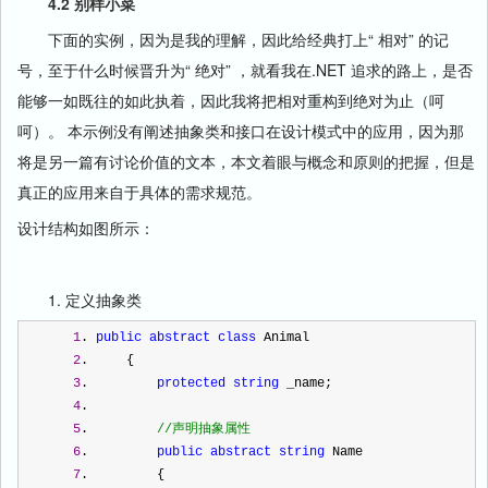
4.2 别样小菜
下面的实例，因为是我的理解，因此给经典打上“ 相对” 的记
号，至于什么时候晋升为“ 绝对” ，就看我在.NET 追求的路上，是否
能够一如既往的如此执着，因此我将把相对重构到绝对为止（呵
呵）。 本示例没有阐述抽象类和接口在设计模式中的应用，因为那
将是另一篇有讨论价值的文本，本文着眼与概念和原则的把握，但是
真正的应用来自于具体的需求规范。
设计结构如图所示：
1. 定义抽象类
1
. 
public
abstract
class
 Animal
2
.     {
3
.         
protected
string
 _name;
4
.  
5
.         
//
声明抽象属性
6
.         
public
abstract
string
 Name
7
.         {