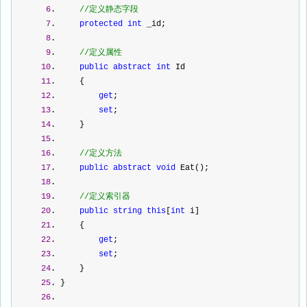
6
.     
//
定义静态字段
7
.     
protected
int
 _id; 
8
.  
9
.     
//
定义属性
10
.     
public
abstract
int
 Id
11
.     {
12
.         
get
;
13
.         
set
;
14
.     } 
15
.  
16
.     
//
定义方法
17
.     
public
abstract
void
 Eat(); 
18
.  
19
.     
//
定义索引器
20
.     
public
string
this
[
int
 i]
21
.     {
22
.         
get
;
23
.         
set
;
24
.     } 
25
. } 
26
.  