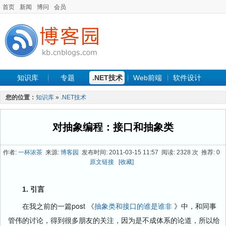
首页
新闻
博问
会员
知识库
专题
.NET技术
Web前端
软件设计
手机开发
软件工程
程序人生
项目管理
数据库
您的位置：
知识库
»
.NET技术
最新文章
对抽象编程：接口和抽象类
作者:
一杯浓茶
来源:
博客园
发布时间: 2011-03-15 11:57 阅读: 2328 次 推荐: 0
原文链接
[收藏]
1. 引言
在我之前的一篇post 《
抽象类和接口的谁是谁非
》中，和同事
管伟的讨论，得到很多朋友的关注，因为是不成体系的论道，所以给