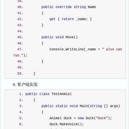
39
.  
40
.         
public
override
string
 Name
41
.         {
42
.             
get
 { 
return
 _name; }
43
.         }
44
.  
45
.         
public
void
 Move()
46
.         {
47
.             Console.WriteLine(_name 
+
"
 also can 
run.
"
);
48
.         }
49
.  
50
.     }
4. 客户端实现
1
. 
public
class
 TestAnmial
2
.     {
3
.         
public
static
void
 Main(
string
 [] args)
4
.         {
5
.             Animal duck 
=
new
 Duck(
"
Duck
"
);
6
.             duck.MakeVoice();