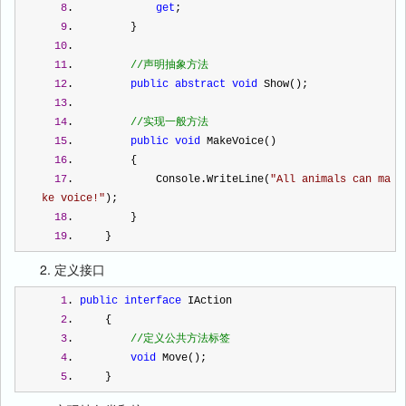
8
.             
get
;
9
.         }
10
.  
11
.         
//
声明抽象方法
12
.         
public
abstract
void
 Show();
13
.  
14
.         
//
实现一般方法
15
.         
public
void
 MakeVoice()
16
.         {
17
.             Console.WriteLine(
"
All animals can ma
ke voice!
"
);
18
.         }
19
.     }
2. 定义接口
1
. 
public
interface
 IAction
2
.     {
3
.         
//
定义公共方法标签
4
.         
void
 Move();
5
.     }