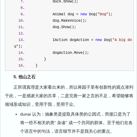
7
.             duck.Show();
8
.  
9
.             Animal dog 
=
new
 Dog(
"
Dog
"
);
10
.             dog.MakeVoice();
11
.             dog.Show();
12
.  
13
.             IAction dogAction 
=
new
 Dog(
"
A big do
g
"
);
14
.             dogAction.Move();
15
.         }
16
.     }
5. 他山之石
正所谓真理是大家看出来的，所以将园子里有创新性的观点潜列
于此，一是感谢大家的共享，二是完善一家之言的不足，希望能够将
领域形成知识，受用于我，受用于众。
dunai 认为：抽象类是提取具体类的公因式，而接口是为了
将一些不相关的类“ 杂凑” 成一个共同的群体。至于他们在各
个语言中的句法，语言细节并不是我关心的重点。