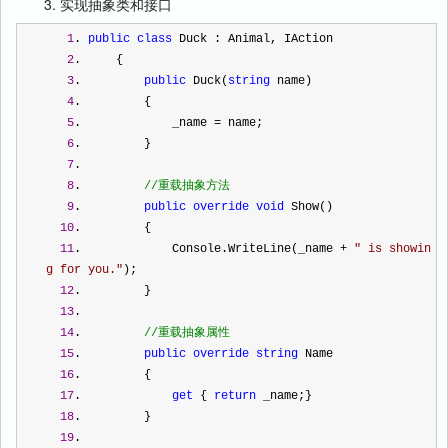
3. 实现抽象类和接口
1
. 
public
class
 Duck : Animal, IAction
2
.     {
3
.         
public
 Duck(
string
 name)
4
.         {
5
.             _name 
=
 name;
6
.         }
7
.  
8
.         
//
重载抽象方法
9
.         
public
override
void
 Show()
10
.         {
11
.             Console.WriteLine(_name 
+
"
 is showin
g for you.
"
);
12
.         }
13
.  
14
.         
//
重载抽象属性
15
.         
public
override
string
 Name
16
.         {
17
.             
get
 { 
return
 _name;}
18
.         }
19
.  