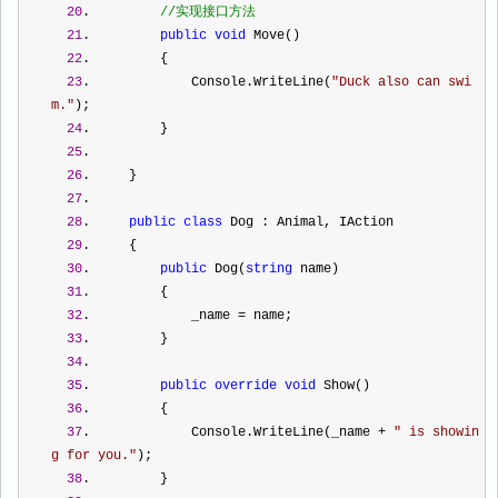
20
.         
//
实现接口方法
21
.         
public
void
 Move()
22
.         {
23
.             Console.WriteLine(
"
Duck also can swi
m.
"
);
24
.         }
25
.  
26
.     }
27
.  
28
.     
public
class
 Dog : Animal, IAction
29
.     {
30
.         
public
 Dog(
string
 name)
31
.         {
32
.             _name 
=
 name;
33
.         }
34
.  
35
.         
public
override
void
 Show()
36
.         {
37
.             Console.WriteLine(_name 
+
"
 is showin
g for you.
"
);
38
.         }