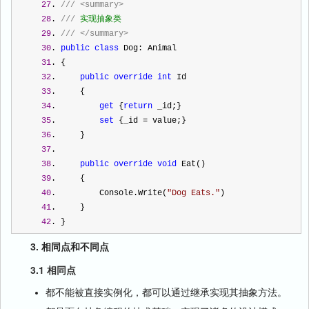
27
. 
///
<summary>
28
. 
///
 实现抽象类
29
. 
///
</summary>
30
. 
public
class
 Dog: Animal
31
. {
32
.     
public
override
int
 Id
33
.     {
34
.         
get
 {
return
 _id;}
35
.         
set
 {_id 
=
 value;}
36
.     } 
37
.  
38
.     
public
override
void
 Eat()
39
.     {
40
.         Console.Write(
"
Dog Eats.
"
)
41
.     }
42
. }
3. 相同点和不同点
3.1
相同点
都不能被直接实例化，都可以通过继承实现其抽象方法。