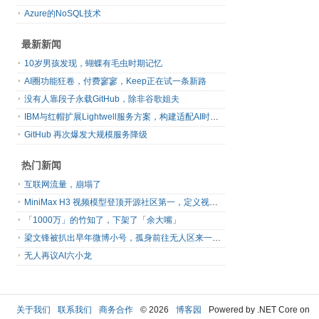
Azure的NoSQL技术
最新新闻
10岁男孩发现，蝴蝶有毛虫时期记忆
AI圈功能狂卷，付费寥寥，Keep正在试一条新路
没有人靠段子永载GitHub，除非谷歌姐夫
IBM与红帽扩展Lightwell服务方案，构建适配AI时代开源生态的可信基础设施
GitHub 再次爆发大规模服务降级
热门新闻
互联网流量，崩塌了
MiniMax H3 视频模型登顶开源社区第一，定义视频模型领域“斩杀线”
「1000万」的竹知了，下架了「余大嘴」
梁文锋被扒出早年微博小号，孤身前往无人区来一场相当 deep 的 seek 旅行
无人再议AI六小龙
关于我们
联系我们
商务合作
© 2026
博客园
Powered by .NET Core on