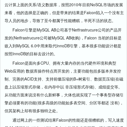
云计算上面的关系/语义数据库，按照2010年目前NoSQL市场的发展
来看，他的选择是正确的，但是带来的结果是Falcon陷入一个没有主
导人员的地步，导致了至今都属于性能糟糕，半死不活的状态。
Falcon引擎是MySQL AB公司基于Netfrastrucure公司的产品开
发的(Netfrastrucure公司被MySQL AB收购)，Falcon 当初的目标是
嵌入到MySQL 6.0中用来取代InnoDB引擎，基本很多功能设计都是
按照InnoDB的目标去设计的。
Falcon是面向多
CPU
、拥有大量
内存
的当代硬件环境和典型
Web应用的 数据库操作特点而开发的，主要功能包括多版本并发控
制、完善的ACID支持、支持前缀压缩的B+树索引、数据页压缩(在磁
盘上以压缩形式存储，在
内存
中以 非压缩形式存储)、成组提交等。
从功能方面来说没有什么新鲜事，大体也就实现了一个事务型存储引
擎必须要有的功能(很多高级的功能如多表空间、分区等都还 没有)，
但其架构上却有很多独特之处。
通过网上的一些测试结果Falcon的性能还是很糟糕的，写入速度