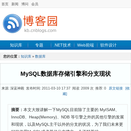
首页
新闻
博问
会员
知识库
专题
.NET技术
Web前端
软件设计
手机开发
软件工程
程序人生
项目管理
数据库
您的位置：
知识库
»
数据库
最新文章
MySQL数据库存储引擎和分支现状
来源: 深蓝神殿 发布时间: 2011-03-10 17:37 阅读: 2009 次 推荐: 0
原文链接
[收
藏]
摘要：
本文大致讲解一下MySQL目前除了主要的 MyISAM、
InnoDB、Heap(Memory)、NDB 等引擎之外的其他引擎的发展
和现状，以及MySQL主干以外的分支的状况，为了我们未来更