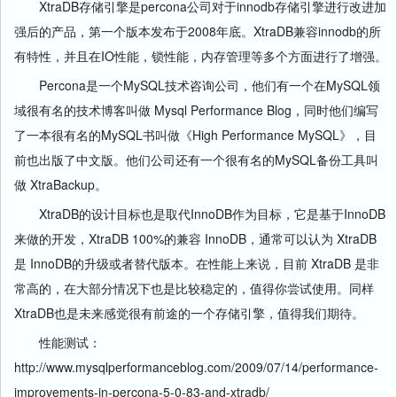
XtraDB存储引擎是percona公司对于innodb存储引擎进行改进加
强后的产品，第一个版本发布于2008年底。XtraDB兼容innodb的所
有特性，并且在IO性能，锁性能，内存管理等多个方面进行了增强。
Percona是一个MySQL技术咨询公司，他们有一个在MySQL领
域很有名的技术博客叫做 Mysql Performance Blog，同时他们编写
了一本很有名的MySQL书叫做《High Performance MySQL》，目
前也出版了中文版。他们公司还有一个很有名的MySQL备份工具叫
做 XtraBackup。
XtraDB的设计目标也是取代InnoDB作为目标，它是基于InnoDB
来做的开发，XtraDB 100%的兼容 InnoDB，通常可以认为 XtraDB
是 InnoDB的升级或者替代版本。在性能上来说，目前 XtraDB 是非
常高的，在大部分情况下也是比较稳定的，值得你尝试使用。同样
XtraDB也是未来感觉很有前途的一个存储引擎，值得我们期待。
性能测试：
http://www.mysqlperformanceblog.com/2009/07/14/performance-
improvements-in-percona-5-0-83-and-xtradb/