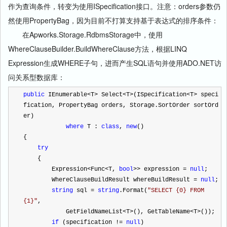
作为查询条件，转变为使用ISpecification接口。注意：orders参数仍
然使用PropertyBag，因为目前不打算支持基于表达式的排序条件：
在Apworks.Storage.RdbmsStorage中，使用
WhereClauseBuilder.BuildWhereClause方法，根据LINQ
Expression生成WHERE子句，进而产生SQL语句并使用ADO.NET访
问关系型数据库：
public
 IEnumerable
<
T
>
 Select
<
T
>
(ISpecification
<
T
>
 speci
fication, PropertyBag orders, Storage.SortOrder sortOrd
er)
where
 T : 
class
, 
new
()
{
try
    {
        Expression
<
Func
<
T, 
bool
>>
 expression 
=
null
;
        WhereClauseBuildResult whereBuildResult 
=
null
;
string
 sql 
=
string
.Format(
"
SELECT {0} FROM 
{1}
"
,
            GetFieldNameList
<
T
>
(), GetTableName
<
T
>
());
if
 (specification 
!=
null
)