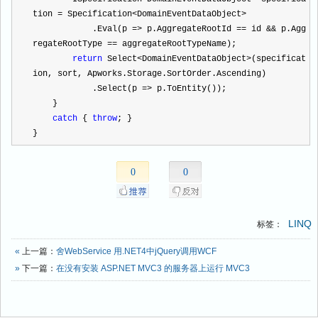
tion 
=
 Specification
<
DomainEventDataObject
>
            .Eval(p 
=>
 p.AggregateRootId 
==
 id 
&&
 p.Agg
regateRootType 
==
 aggregateRootTypeName);
return
 Select
<
DomainEventDataObject
>
(specificat
ion, sort, Apworks.Storage.SortOrder.Ascending)
            .Select(p 
=>
 p.ToEntity());
    }
catch
 { 
throw
; }
}
0
0
LINQ
标签：
«
上一篇：
舍WebService 用.NET4中jQuery调用WCF
»
下一篇：
在没有安装 ASP.NET MVC3 的服务器上运行 MVC3