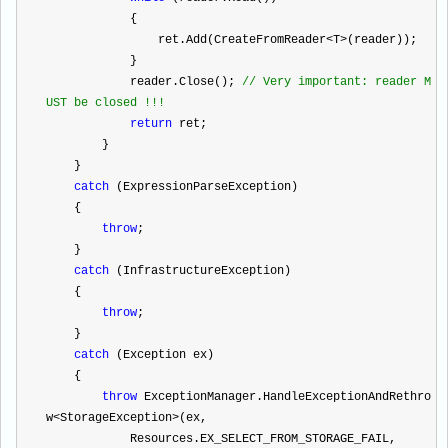
            {
                ret.Add(CreateFromReader
<
T
>
(reader));
            }
            reader.Close(); 
//
 Very important: reader M
UST be closed !!!
return
 ret;
        }
    }
catch
 (ExpressionParseException)
    {
throw
;
    }
catch
 (InfrastructureException)
    {
throw
;
    }
catch
 (Exception ex)
    {
throw
 ExceptionManager.HandleExceptionAndRethro
w
<
StorageException
>
(ex,
            Resources.EX_SELECT_FROM_STORAGE_FAIL,