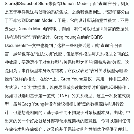
Store和Snapshot Store来保存Domain Model；而“查询”部分，则又
是基于事件派送与侦听的系统集成。之前我也提到过，“查询”部分由
于不牵涉到Domain Model，于是，它的设计应该随意性很大：不需
要受到Domain Model的牵制，例如，我们可以根据UI所需的数据源
结构进行“查询”库的设计。Greg Young在他的“CQRS
Documents”一文中也提到了这样一些相关话题：就“查询”部分而
言，虽然也存在“阻抗失衡”效应，但是事件模型与关系模型之间的这
种效应，要远远小于对象模型与关系模型之间的“阻抗失衡”效应。这
是因为，事件模型本身没有结构，它仅仅表述“该对关系模型做哪些
操作”这样的概念。在设计上，Greg Young建议，采用一种非正规的
方式设计“查询”数据库，以便尽量减少读取数据时所需的JOIN操作，
比如可以选用基于第一范式（1NF）的关系模型。这是一种反范式模
型，虽然Greg Young并没有建议根据UI所需的数据源结构进行设
计，但思想是相同的：基于事件而不拘泥于对象模型本身。由此引申
出来的另一个好处就是外部存储系统架构的随意性：你可以选用任何
存储技术和存储媒介，这又给基于系统架构的性能优化提供了便利。