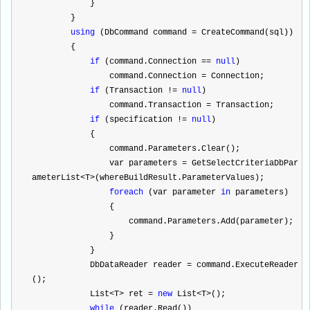
            }
        }
using
 (DbCommand command 
=
 CreateCommand(sql))
        {
if
 (command.Connection 
==
null
)
                command.Connection 
=
 Connection;
if
 (Transaction 
!=
null
)
                command.Transaction 
=
 Transaction;
if
 (specification 
!=
null
)
            {
                command.Parameters.Clear();
                var parameters 
=
 GetSelectCriteriaDbPar
ameterList
<
T
>
(whereBuildResult.ParameterValues);
foreach
 (var parameter 
in
 parameters)
                {
                    command.Parameters.Add(parameter);
                }
            }
            DbDataReader reader 
=
 command.ExecuteReader
();
            List
<
T
>
 ret 
=
new
 List
<
T
>
();
while
 (reader.Read())