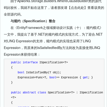
由于Apworks.Storage.Builders.WhereClauseBuilder类的源代
码比较长，我就不贴在这里了，读者朋友请【点击此处】查看该类的
全部源代码。
与规约（Specification）整合
在《EntityFramework之领域驱动设计实践（十）：规约模式》
一文中，我提出了基于.NET的规约模式的实现方式，为了迎合.NET
对LINQ Expression的支持，规约模式的实现也采用了LINQ
Expression，而原来的IsSatisfiedfiedBy方法则改为直接使用LINQ
Expression来获得结果：
public
interface
 ISpecification
<
T
>
{
bool
 IsSatisfiedBy(T obj);
    Expression
<
Func
<
T, 
bool
>>
 Expression { 
get
; }
}
public
abstract
class
 Specification
<
T
>
 : ISpecification
<
T
>
{