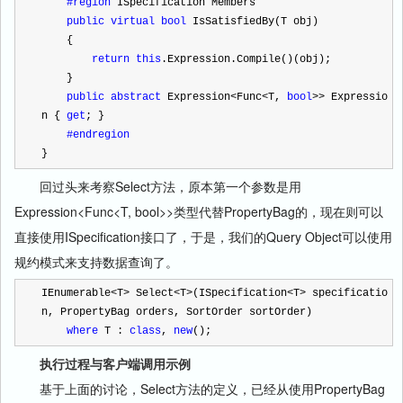
#region
 ISpecification Members
public
virtual
bool
 IsSatisfiedBy(T obj)
    {
return
this
.Expression.Compile()(obj);
    }
public
abstract
 Expression
<
Func
<
T, 
bool
>>
 Expressio
n { 
get
; }
#endregion
}
回过头来考察Select方法，原本第一个参数是用
Expression<Func<T, bool>>类型代替PropertyBag的，现在则可以
直接使用ISpecification接口了，于是，我们的Query Object可以使用
规约模式来支持数据查询了。
IEnumerable
<
T
>
 Select
<
T
>
(ISpecification
<
T
>
 specificatio
n, PropertyBag orders, SortOrder sortOrder)
where
 T : 
class
, 
new
();
执行过程与客户端调用示例
基于上面的讨论，Select方法的定义，已经从使用PropertyBag