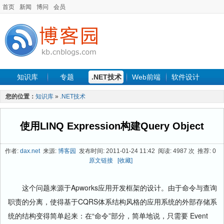
首页
新闻
博问
会员
知识库
专题
.NET技术
Web前端
软件设计
手机开发
软件工程
程序人生
项目管理
数据库
您的位置：
知识库
»
.NET技术
最新文章
使用LINQ Expression构建Query Object
作者:
dax.net
来源:
博客园
发布时间: 2011-01-24 11:42 阅读: 4987 次 推荐: 0
原文链接
[收藏]
这个问题来源于Apworks应用开发框架的设计。由于命令与查询
职责的分离，使得基于CQRS体系结构风格的应用系统的外部存储系
统的结构变得简单起来：在“命令”部分，简单地说，只需要 Event