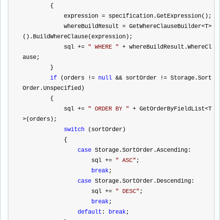
        {
            expression 
=
 specification.GetExpression();
            whereBuildResult 
=
 GetWhereClauseBuilder
<
T
>
().BuildWhereClause(expression);
            sql 
+=
"
 WHERE 
"
+
 whereBuildResult.WhereCl
ause;
        }
if
 (orders 
!=
null
&&
 sortOrder 
!=
 Storage.Sort
Order.Unspecified)
        {
            sql 
+=
"
 ORDER BY 
"
+
 GetOrderByFieldList
<
T
>
(orders);
switch
 (sortOrder)
            {
case
 Storage.SortOrder.Ascending:
                    sql 
+=
"
 ASC
"
;
break
;
case
 Storage.SortOrder.Descending:
                    sql 
+=
"
 DESC
"
;
break
;
default
: 
break
;