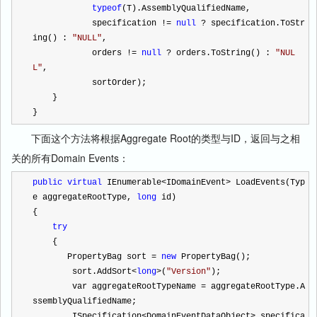
typeof
(T).AssemblyQualifiedName,
            specification 
!=
null
?
 specification.ToStr
ing() : 
"
NULL
"
,
            orders 
!=
null
?
 orders.ToString() : 
"
NUL
L
"
,
            sortOrder);
    }
}
下面这个方法将根据Aggregate Root的类型与ID，返回与之相
关的所有Domain Events：
public
virtual
 IEnumerable
<
IDomainEvent
>
 LoadEvents(Typ
e aggregateRootType, 
long
 id)
{
try
    {
       PropertyBag sort 
=
new
 PropertyBag();
        sort.AddSort
<
long
>
(
"
Version
"
);
        var aggregateRootTypeName 
=
 aggregateRootType.A
ssemblyQualifiedName;
        ISpecification
<
DomainEventDataObject
>
 specifica