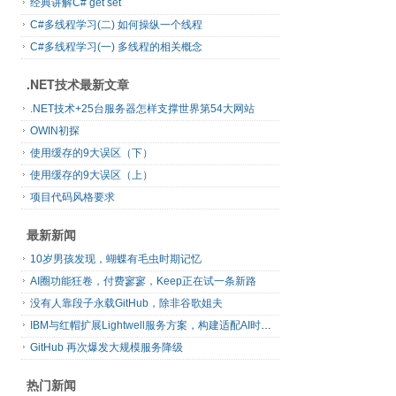
经典讲解C# get set
C#多线程学习(二) 如何操纵一个线程
C#多线程学习(一) 多线程的相关概念
.NET技术最新文章
.NET技术+25台服务器怎样支撑世界第54大网站
OWIN初探
使用缓存的9大误区（下）
使用缓存的9大误区（上）
项目代码风格要求
最新新闻
10岁男孩发现，蝴蝶有毛虫时期记忆
AI圈功能狂卷，付费寥寥，Keep正在试一条新路
没有人靠段子永载GitHub，除非谷歌姐夫
IBM与红帽扩展Lightwell服务方案，构建适配AI时代开源生态的可信基础设施
GitHub 再次爆发大规模服务降级
热门新闻