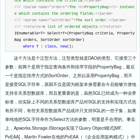
nce which contains the criteria.
</param>
///
<param name="orders">
The 
<c>
PropertyBag
</c>
 instanc
e which contains the ordering fields.
</param>
///
<param name="sortOrder">
The sort order.
</param>
///
<returns>
A list of ordered objects.
</returns>
IEnumerable
<
T
>
 Select
<
T
>
(PropertyBag criteria, Property
Bag orders, SortOrder sortOrder)
where
 T : 
class
, 
new
();
这个方法是个泛型方法，泛型类型就是DAO的类型。它接受三个
参数：前两个是用于指定查询条件和排序字段的PropertyBag，最后
一个是指定排序方式的SortOrder。之所以采用PropertyBag，而不
是接受SQL字符串，原因不仅是因为框架本身需要在今后能够方便地
支持非关系型数据库，而且更重要的是，虽然SQL已经成为一种业界
标准，但实际上不同的关系型数据库产品对SQL的支持和实现方式也
有所不同，有些关系型数据库产品或许只支持SQL的一些子集，如果
单纯地把SQL字符串作为Select方法的参数，明显是不合理的。事实
上，Apworks.Storage.IStorage实现了Query Object模式[MF,
PoEAA]，Martin Fowler在他的PoEAA（《企业应用架构模式》）中