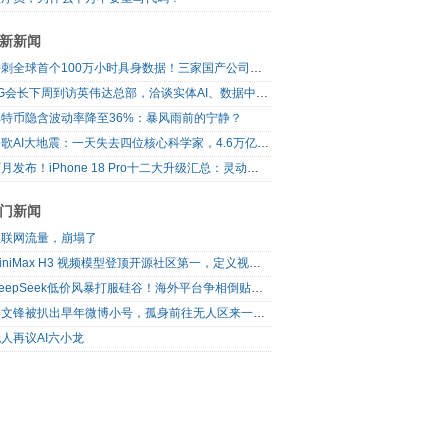
新新闻
冲刺全球首个100万小时具身数据！三家国产公司，联手了
LG会长下周到访英伟达总部，洽谈实体AI、数据中心、自动驾驶合作
比特币隐含波动率降至36%：暴风雨前的宁静？
谷歌AI大地震：一天失去四位核心科学家，4.6万亿美元巨头的重构之路
下月发布！iPhone 18 Pro十二大升级汇总：灵动岛首次缩小、首次2nm芯片
门新闻
互联网流量，崩塌了
MiniMax H3 视频模型登顶开源社区第一，定义视频模型领域“斩杀线”
DeepSeek低价风暴打服硅谷！海外平台争相倒贴V4 Flash
梁文锋被扒出早年微博小号，孤身前往无人区来一场相当 deep 的 seek 旅行
人再议AI六小龙