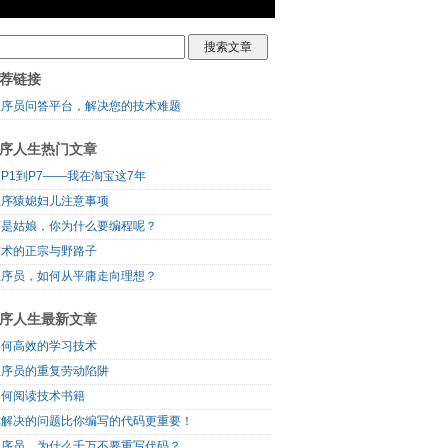
荐链接
程序员问答平台，解决您的技术难题
序人生热门文章
P1到P7——我在淘宝这7年
程序猿媳妇儿注意事项
可是姑娘，你为什么要编程呢？
技术的正宗与野路子
程序员，如何从平庸走向理想？
序人生最新文章
如何高效的学习技术
程序员的重复劳动陷阱
如何阅读技术书籍
你解决的问题比你编写的代码更重要！
程序员，为什么千万不要重写代码？